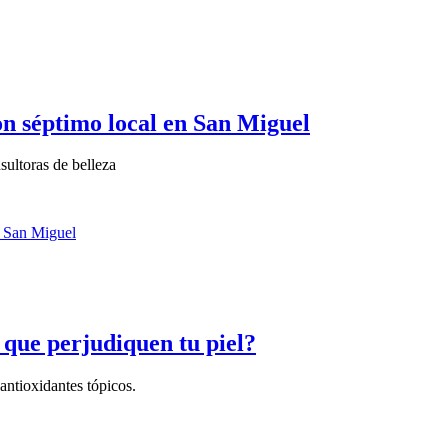
con séptimo local en San Miguel
sultoras de belleza
r que perjudiquen tu piel?
antioxidantes tópicos.