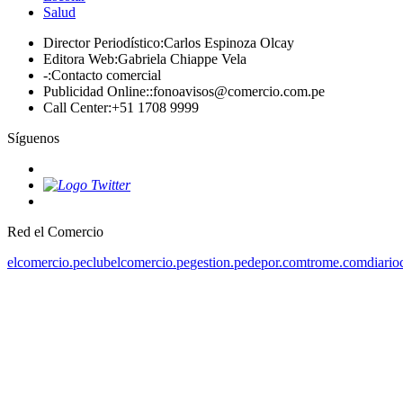
Salud
Director Periodístico
:
Carlos Espinoza Olcay
Editora Web
:
Gabriela Chiappe Vela
-
:
Contacto comercial
Publicidad Online:
:
fonoavisos@comercio.com.pe
Call Center
:
+51 1708 9999
Síguenos
Red el Comercio
elcomercio.pe
clubelcomercio.pe
gestion.pe
depor.com
trome.com
diario