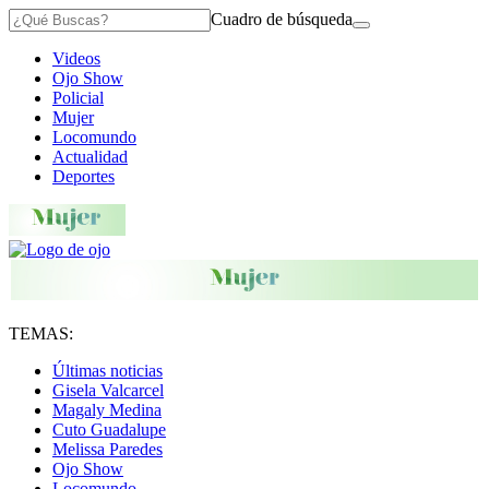
Cuadro de búsqueda
Videos
Ojo Show
Policial
Mujer
Locomundo
Actualidad
Deportes
TEMAS:
Últimas noticias
Gisela Valcarcel
Magaly Medina
Cuto Guadalupe
Melissa Paredes
Ojo Show
Locomundo