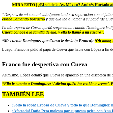
MIRA ESTO |
¿El sol de la Av. México? Andrés Hurtado a
“Después de mi comunicado (anunciando su separación con el futbol
estaba llamando borracho
y que ella iba a llamar a su papá (de Cue
La aún esposa de Cueva quedó sorprendida cuando Domínguez le dijo
Cueva conoce a la familia de ella, y ella lo llamó a mi suegro”.
“Me cuenta Domínguez que Cueva le decía (a Franco):
‘Oh amor, t
Luego, Franco le pidió al papá de Cueva que hable con López a fin de 
Franco fue despectiva con Cueva
Asimismo, López detalló que Cueva se apareció en una discoteca de S
“Ella le cuenta a Domínguez: ‘Adivina quién ha venido a verme’. P
TAMBIÉN LEE
¡Soltó la sopa! Esposa de Cueva y todo lo que Domínguez l
¡Afectada! Doña Peta molesta por supuesta pelea con Ana 