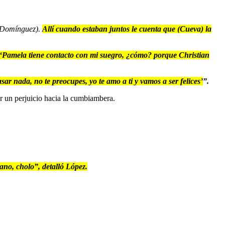
 (Domínguez).
Allí cuando estaban juntos le cuenta que (Cueva) la
“Pamela tiene contacto con mi suegro, ¿cómo? porque Christian
sar nada, no te preocupes, yo te amo a ti y vamos a ser felices’
”.
ar un perjuicio hacia la cumbiambera.
ano, cholo”, detalló López.