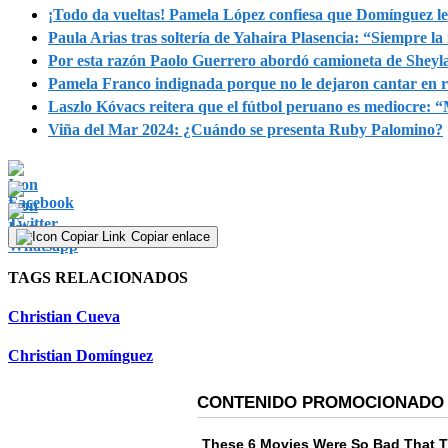
¡Todo da vueltas! Pamela López confiesa que Domínguez 
Paula Arias tras soltería de Yahaira Plasencia: “Siempre 
Por esta razón Paolo Guerrero abordó camioneta de Sheyl
Pamela Franco indignada porque no le dejaron cantar en r
Laszlo Kóvacs reitera que el fútbol peruano es mediocre: 
Viña del Mar 2024: ¿Cuándo se presenta Ruby Palomino?
Copiar enlace
TAGS RELACIONADOS
Christian Cueva
Christian Domínguez