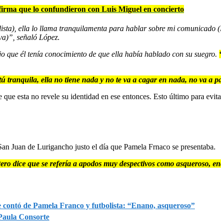
firma que lo confundieron con Luis Miguel en concierto
ista), ella lo llama tranquilamenta para hablar sobre mi comunicado
va)”, señaló López.
 que él tenía conocimiento de que ella había hablado con su suegro.
ú tranquila, ella no tiene nada y no te va a cagar en nada, no va a pa
que esta no revele su identidad en ese entonces. Esto último para evit
an Juan de Lurigancho justo el día que Pamela Frnaco se presentaba.
ero dice que se refería a apodos muy despectivos como asqueroso, en
e contó de Pamela Franco y futbolista: “Enano, asqueroso”
Paula Consorte