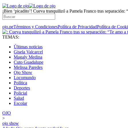
¡Bien ‘picadito’! Cueva tranquilizó a Pamela Franco tras separación: “
ojo.pe
Términos y Condiciones
Política de Privacidad
Política de Cook
TEMAS:
Últimas noticias
Gisela Valcarcel
Magaly Medina
Cuto Guadalupe
Melissa Paredes
Ojo Show
Locomundo
Política
Deportes
Policial
Salud
Escolar
OJO
>
ojo show