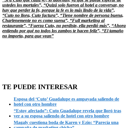
ustedes los mortales”, “Quizá solo fueron al hotel a conversar, no
hay que perder la fe, porque la fe es lo más lindo de la vida”,
“Cuto no llora, Cuto factura”, “Tiene nombre de persona buena,
Charlenemente no es como suena”, “Full marketing al
restaurante”, “Fuerza Cuto, no perdiste, ella perdió más”, “Ahora
entiendo por qué no todos los zambos te hacen feliz”, “El tamaño
no importa, para que vean”
TE PUEDE INTERESAR
Esposa del ‘Cuto’ Guadalupe es ampayada saliendo de
hotel con otro hombre
“Estoy afectado”: Cuto Guadalupe revela que lloró tras
ver a su esposa saliendo de hotel con otro hombre
Magaly cuestiona boda de Karen y Ezio: “Parecía una
campaña de marketing chicha”