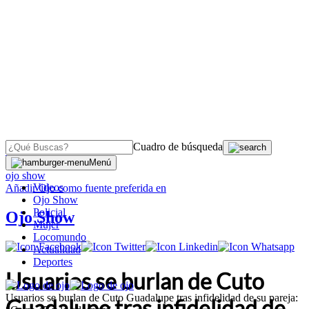
Cuadro de búsqueda
OJO
>
Menú
ojo show
Videos
Añadir
Ojo
como fuente preferida en
Ojo Show
Policial
Ojo Show
Mujer
Locomundo
Actualidad
Deportes
Usuarios se burlan de Cuto
Usuarios se burlan de Cuto Guadalupe tras infidelidad de su pareja:
Guadalupe tras infidelidad de