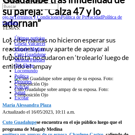
“Calza 47 y lo adornan”
su pareja: “Calza 47 y lo
ojo.pe
Términos y Condiciones
Política de Privacidad
Política de
adornan”
Cookies
TEMAS:
Últimas noticias
Los cibernautas no hicieron esperar sus
Gisela Valcarcel
reacciones y, muy aparte de apoyar al
Magaly Medina
Cuto Guadalupe
futbolista, no dudaron en ‘trolearlo’ luego de
Melissa Paredes
emitido el ampay
Ojo Show
Locomundo
Política
Deportes
Policial
Cuto Guadalupe sobre ampay de su esposa. Foto:
Salud
Composición Ojo
Escolar
María Alessandra Plaza
Actualizado el 16/05/2023, 10:11 a.m.
Cuto Guadalupe
se encuentra en el ojo público luego que el
programa de Magaly Medina
emitiera un ampay de su esposa, Charlene Castro
, saliendo de