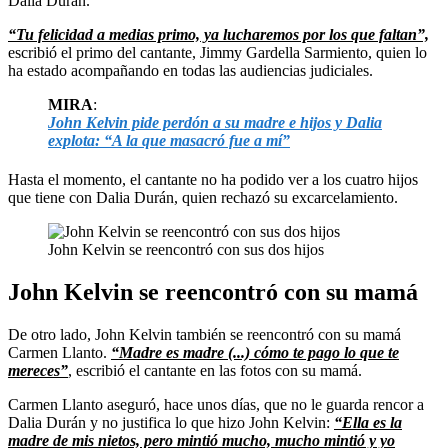
Dalia Durán.
“Tu felicidad a medias primo, ya lucharemos por los que faltan”,
escribió el primo del cantante, Jimmy Gardella Sarmiento, quien lo
ha estado acompañando en todas las audiencias judiciales.
MIRA
:
John Kelvin pide perdón a su madre e hijos y Dalia
explota: “A la que masacró fue a mí”
Hasta el momento, el cantante no ha podido ver a los cuatro hijos
que tiene con Dalia Durán, quien rechazó su excarcelamiento.
John Kelvin se reencontró con sus dos hijos
John Kelvin se reencontró con su mamá
De otro lado, John Kelvin también se reencontró con su mamá
Carmen Llanto.
“Madre es madre (...) cómo te pago lo que te
mereces”
, escribió el cantante en las fotos con su mamá.
Carmen Llanto aseguró, hace unos días, que no le guarda rencor a
Dalia Durán y no justifica lo que hizo John Kelvin:
“Ella es la
madre de mis nietos, pero mintió mucho, mucho mintió y yo