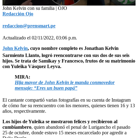
0
John Kelvin con su familia | OJO
seconds
Redacción Ojo
of
1
redaccion@prensmart.pe
minute,
47
seconds
Actualizado el 02/11/2022, 03:06 p.m.
John Kelvin
, cuyo nombre completo es Jonathan Kelvin
Sarmiento Llanto, logró reencontrarse con sus dos de sus seis
hijos. Se trata de Samikay y Francesco, frutos de su matrimonio
con Yuleika Vásquez Leyva.
MIRA:
Hija mayor de John Kelvin le manda conmovedor
mensaje: “Eres un buen papá”
El cantante compartió varias fotografías en su cuenta de Instagram
de cómo fue su reencuentro con los menores, quienes tienen 16 y 13
años, respectivamente.
Los hijos de Yuleika se mostraron felices y recibieron al
cumbiambero
, quien abandonó el penal de Lurigancho el pasado
25 de octubre, donde estuvo 15 meses encarcelado por agredir a