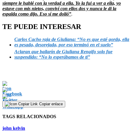
siempre le hablé con la verdad a ella. Yo la fui a ver a ella, yo
estuve con mis nietos, conviví con ellos dos y nunca le di la
espalda como dijo. Eso sí me dolió”
.
TE PUEDE INTERESAR
Carlos Cacho raja de Giuliana: “No es que esté gorda, ella
es pesada, desorejada, por eso terminó en el suelo”
Aclaran que bailarín de Giuliana Rengifo solo fue
suspendido: “No lo esperábamos de ti”
Copiar enlace
TAGS RELACIONADOS
john kelvin