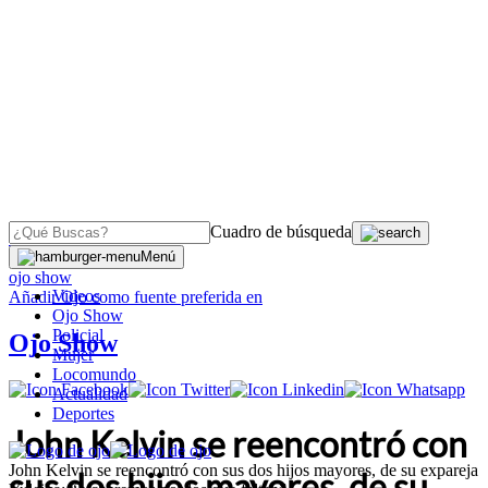
Cuadro de búsqueda
OJO
>
Menú
ojo show
Videos
Añadir
Ojo
como fuente preferida en
Ojo Show
Policial
Ojo Show
Mujer
Locomundo
Actualidad
Deportes
John Kelvin se reencontró con
John Kelvin se reencontró con sus dos hijos mayores, de su expareja
sus dos hijos mayores, de su