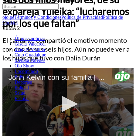
Yuleika: “lucharemos por los que faltan”
expareja Yuleika: “lucharemos
ojo.pe
Términos y Condiciones
Política de Privacidad
Política de
por los que faltan”
Cookies
TEMAS:
Últimas noticias
El cantante compartió el emotivo momento
Gisela Valcarcel
con dos de sus seis hijos. Aún no puede ver a
Magaly Medina
Cuto Guadalupe
los hijos que tuvo con Dalia Durán
Melissa Paredes
Ojo Show
Locomundo
John Kelvin con su familia | OJO
Política
Deportes
Policial
Salud
Escolar