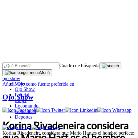
Cuadro de búsqueda
OJO
>
Menú
ojo show
Videos
Añadir
Ojo
como fuente preferida en
Ojo Show
Policial
Ojo Show
Mujer
Locomundo
Actualidad
Deportes
Korina Rivadeneira considera
Korina Rivadeneira considera que Mario Hart es el hombre perfecto:
que Mario Hart es el hombre