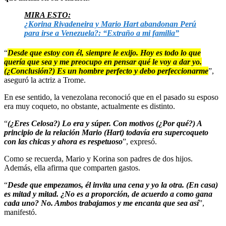
MIRA ESTO:
¿Korina Rivadeneira y Mario Hart abandonan Perú
para irse a Venezuela?: “Extraño a mi familia”
“
Desde que estoy con él, siempre le exijo. Hoy es todo lo que
quería que sea y me preocupo en pensar qué le voy a dar yo.
(¿Conclusión?) Es un hombre perfecto y debo perfeccionarme
”,
aseguró la actriz a Trome.
En ese sentido, la venezolana reconoció que en el pasado su esposo
era muy coqueto, no obstante, actualmente es distinto.
“
(¿Eres Celosa?) Lo era y súper. Con motivos (¿Por qué?) A
principio de la relación Mario (Hart) todavía era supercoqueto
con las chicas y ahora es respetuoso
”, expresó.
Como se recuerda, Mario y Korina son padres de dos hijos.
Además, ella afirma que comparten gastos.
“
Desde que empezamos, él invita una cena y yo la otra. (En casa)
es mitad y mitad. ¿No es a proporción, de acuerdo a como gana
cada uno? No. Ambos trabajamos y me encanta que sea así
”,
manifestó.