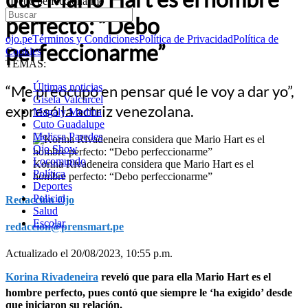
“Debo perfeccionarme”
perfecto: “Debo
ojo.pe
Términos y Condiciones
Política de Privacidad
Política de
perfeccionarme”
Cookies
TEMAS:
Últimas noticias
“Me preocupo en pensar qué le voy a dar yo”,
Gisela Valcarcel
expresó la actriz venezolana.
Magaly Medina
Cuto Guadalupe
Melissa Paredes
Ojo Show
Locomundo
Korina Rivadeneira considera que Mario Hart es el
Política
hombre perfecto: “Debo perfeccionarme”
Deportes
Policial
Redacción Ojo
Salud
Escolar
redaccion@prensmart.pe
Actualizado el 20/08/2023, 10:55 p.m.
Korina Rivadeneira
reveló que para ella Mario Hart es el
hombre perfecto, pues contó que siempre le ‘ha exigido’ desde
que iniciaron su relación.