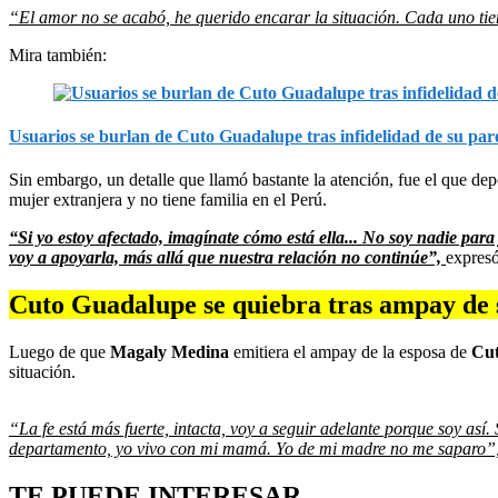
“El amor no se acabó, he querido encarar la situación. Cada uno tien
Mira también:
Usuarios se burlan de Cuto Guadalupe tras infidelidad de su par
Sin embargo, un detalle que llamó bastante la atención, fue el que depo
mujer extranjera y no tiene familia en el Perú.
“Si yo estoy afectado, imagínate cómo está ella... No soy nadie para
voy a apoyarla, más allá que nuestra relación no continúe”,
expresó
Cuto Guadalupe se quiebra tras ampay de 
Luego de que
Magaly Medina
emitiera el ampay de la esposa de
Cut
situación.
“La fe está más fuerte, intacta, voy a seguir adelante porque soy así
departamento, yo vivo con mi mamá. Yo de mi madre no me saparo”
TE PUEDE INTERESAR