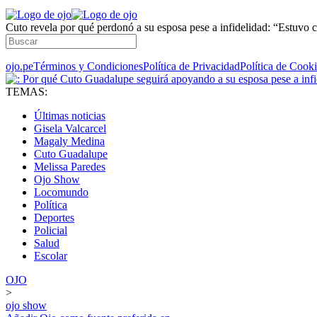
Cuto revela por qué perdonó a su esposa pese a infidelidad: “Estuv
ojo.pe
Términos y Condiciones
Política de Privacidad
Política de Cook
TEMAS:
Últimas noticias
Gisela Valcarcel
Magaly Medina
Cuto Guadalupe
Melissa Paredes
Ojo Show
Locomundo
Política
Deportes
Policial
Salud
Escolar
OJO
>
ojo show