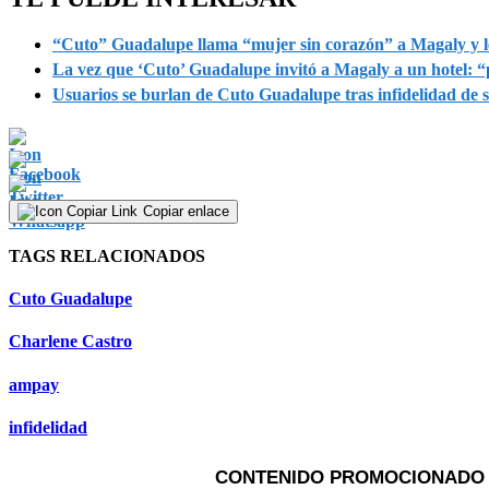
“Cuto” Guadalupe llama “mujer sin corazón” a Magaly y le
La vez que ‘Cuto’ Guadalupe invitó a Magaly a un hotel: 
Usuarios se burlan de Cuto Guadalupe tras infidelidad de 
Copiar enlace
TAGS RELACIONADOS
Cuto Guadalupe
Charlene Castro
ampay
infidelidad