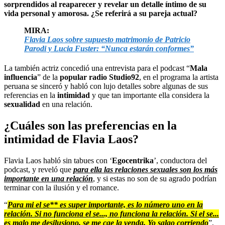
sorprendidos al reaparecer y revelar un detalle íntimo de su
vida personal y amorosa. ¿Se referirá a su pareja actual?
MIRA:
Flavia Laos sobre supuesto matrimonio de Patricio
Parodi y Lucia Fuster: “Nunca estarán conformes”
La también actriz concedió una entrevista para el podcast “
Mala
influencia
” de la
popular radio Studio92
, en el programa la artista
peruana se sinceró y habló con lujo detalles sobre algunas de sus
referencias en la
intimidad
y que tan importante ella considera la
sexualidad
en una relación.
¿Cuáles son las preferencias en la
intimidad de Flavia Laos?
Flavia Laos habló sin tabues con ‘
Egocentrika
’, conductora del
podcast, y reveló que
para ella las relaciones sexuales son los más
importante en una relación
, y si estas no son de su agrado podrían
terminar con la ilusión y el romance.
“
Para mi el se** es super importante, es lo número uno en la
relación. Si no funciona el se..., no funciona la relación. Si el se...
es malo me desilusiono, se me cae la venda. Yo salgo corriendo
”,