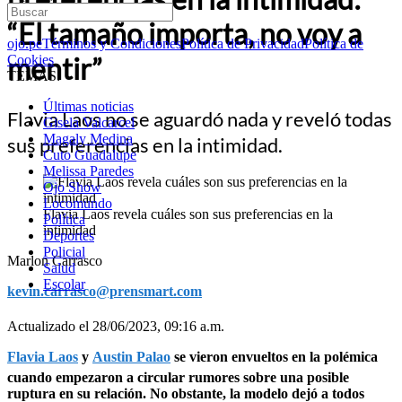
“El tamaño importa, no voy a
ojo.pe
Términos y Condiciones
Política de Privacidad
Política de
mentir”
Cookies
TEMAS:
Últimas noticias
Flavia Laos no se aguardó nada y reveló todas
Gisela Valcarcel
Magaly Medina
sus preferencias en la intimidad.
Cuto Guadalupe
Melissa Paredes
Ojo Show
Locomundo
Flavia Laos revela cuáles son sus preferencias en la
Política
intimidad
Deportes
Policial
Marlon Carrasco
Salud
Escolar
kevin.carrasco@prensmart.com
Actualizado el 28/06/2023, 09:16 a.m.
Flavia Laos
y
Austin Palao
se vieron envueltos en la polémica
cuando empezaron a circular rumores sobre una posible
ruptura en su relación. No obstante, la modelo dejó a todos