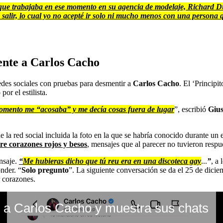
 que trabajaba en ese momento en su agencia de modelaje, Richard D
a salir, lo cual yo no acepté ir solo ni mucho menos con una persona 
ente a Carlos Cacho
redes sociales con pruebas para desmentir a
Carlos Cacho
. El ‘Principi
or el estilista.
omento me “acosaba” y me decía cosas fuera de lugar
”, escribió
Gius
 la red social incluida la foto en la que se habría conocido durante un
re corazones rojos y besos
, mensajes que al parecer no tuvieron respu
nsaje.
“
Me hubieras dicho que tú reu era en una discoteca gay
...
”
, a
onder. “
Solo pregunto
”. La siguiente conversación se da el 25 de dici
r corazones.
 a Carlos Cacho y muestra sus chats