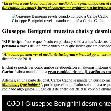
“
La primera que lo conocí, fue por medio de un gran amigo con el
fue cuando lo conocí, luego el comenzó a escribirme y a invitarme 
Giuseppe Benignini revela cuándo conoció a Carlos Cacho
Giuseppe Benignini muestra chats y desmi
‘El Principito’
no se quedó solo en palabra y salió a a través de sus 
peruano
a través de una breve video en el que indica que era acosado p
“
Ahí como pueden ver él mediante Instagram y WhatsApp en ese m
diciembre de 2018.
El chat se puede ver cómo ambos se etiquetaron en algunas historias de
Cachos
habría mandado una
gran cantidad de emojis cariñosos ent
Además, en una parte del chat, Carlos Cacho le manda un curioso me
Mambos. ¿Qué hablas?
”, por lo que el maquillador solo atina a resp
cocinado algo juntos. Luego en 3 de enero del 2019 le volvió a envia
OJO I Giuseppe Benignini desmiente