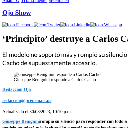
Añadir
Ojo
como fuente preferida en
Ojo Show
‘Principito’ destruye a Carlos 
El modelo no soportó más y rompió su silencio
Cacho de supuestamente acosarlo.
Giuseppe Benignini responde a Carlos Cacho
Redacción Ojo
redaccion@prensmart.pe
Actualizado el 30/08/2023, 10:10 p.m.
Giuseppe Benignini
rompió su silencio para responder con todo a
modelo no toleró más la situación y reveló parte de los chats que t