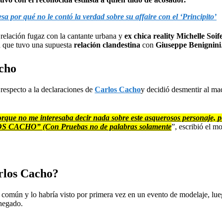
 por qué no le contó la verdad sobre su affaire con el ‘Principito’
 relación fugaz con la cantante urbana y
ex chica reality Michelle Soife
 que tuvo una supuesta
relación clandestina
con
Giuseppe Benignini
cho
respecto a la declaraciones de
Carlos Cacho
y decidió desmentir al ma
 porque no me interesaba decir nada sobre este asquerosos personaje,
LOS CACHO” (Con Pruebas no de palabras solamente
”, escribió el 
rlos Cacho?
en común y lo habría visto por primera vez en un evento de modelaje, l
 negado.