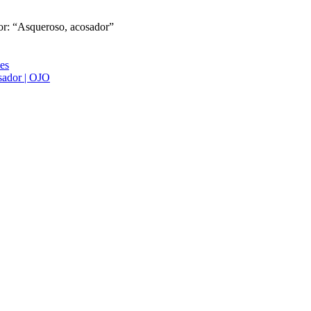
dor: “Asqueroso, acosador”
ies