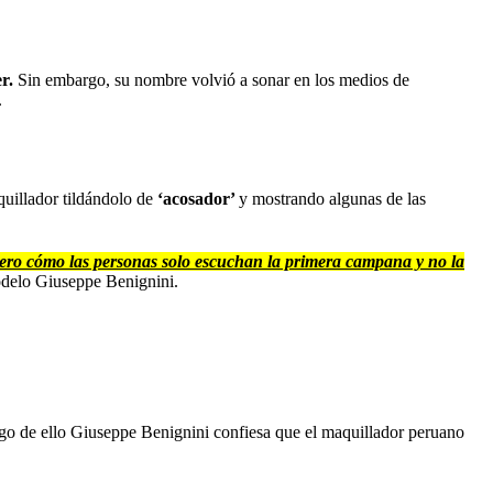
r.
Sin embargo, su nombre volvió a sonar en los medios de
.
quillador tildándolo de
‘acosador’
y mostrando algunas de las
 pero cómo las personas solo escuchan la primera campana y no la
modelo Giuseppe Benignini.
uego de ello Giuseppe Benignini confiesa que el maquillador peruano