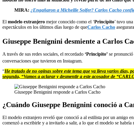
MIRA:
¿Engañaron a Micheille Soifer? Carlos Cacho confiesa
El
modelo extranjero
mejor conocido como el ‘
Principito
’ tuvo una
espectáculos en los últimos días luego de que
Carlos Cacho
asegurara
Giuseppe Benignini desmiente a Carlos Ca
A través de sus redes sociales, el recordado
‘Principito’
se pronunció 
conversaciones que tuvieron en Instagram.
“
He tratado de no opinas sobre este tema que ya lleva varios días,
segunda, “Vamos a aclarar y desmentir a este acosador de “CAR
Giuseppe Benignini responde a Carlos Cacho
¿Cuándo Giuseppe Benignini conoció a Ca
El modelo extranjero reveló que conoció a al estilista por un amigo 
comenzó a escribirle y a invitarlo a salir, a lo que el modelo se habría