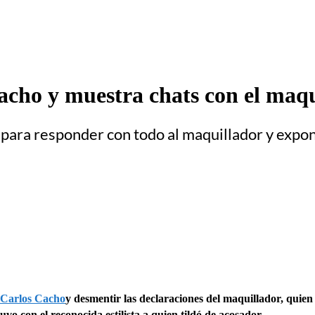
Cacho y muestra chats con el maq
 para responder con todo al maquillador y expon
Carlos Cacho
y desmentir las declaraciones del maquillador, quien
uvo con el reconocida estilista a quien tildó de acosador.