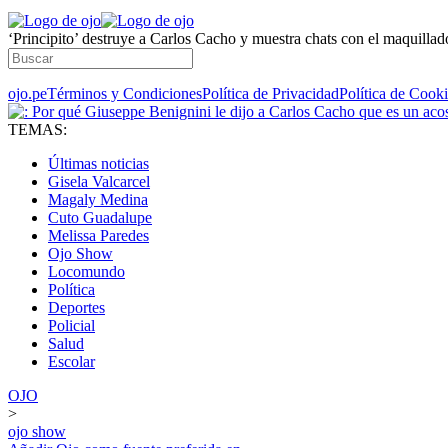
‘Principito’ destruye a Carlos Cacho y muestra chats con el maquilla
ojo.pe
Términos y Condiciones
Política de Privacidad
Política de Cook
TEMAS:
Últimas noticias
Gisela Valcarcel
Magaly Medina
Cuto Guadalupe
Melissa Paredes
Ojo Show
Locomundo
Política
Deportes
Policial
Salud
Escolar
OJO
>
ojo show