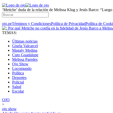
‘Metiche’ duda de la relación de Melissa Klug y Jesús Barco: “Luego 
ojo.pe
Términos y Condiciones
Política de Privacidad
Política de Cook
TEMAS:
Últimas noticias
Gisela Valcarcel
Magaly Medina
Cuto Guadalupe
Melissa Paredes
Ojo Show
Locomundo
Política
Deportes
Policial
Salud
Escolar
OJO
>
ojo show