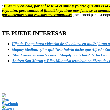
“
Él es muy chibolo, por ahí se le va el amor y yo creo que ella es l
vaya bien, pero cuando el futbolista ya tiene más fama se va llenando
por alimentos como estamos acostumbrados
”, sentenció para El Popu
TE PUEDE INTERESAR
Hija de Tongo lanza videoclip de ‘La pituca en inglés’ junto
Magaly Medina: ¿Por qué Tilsa habría dicho que Alfredo Z
Tilsa Lozano arremete contra Magaly por ‘chats’ de Jackson M
Andrea San Martín y Elías Montalvo terminan en “beso de c