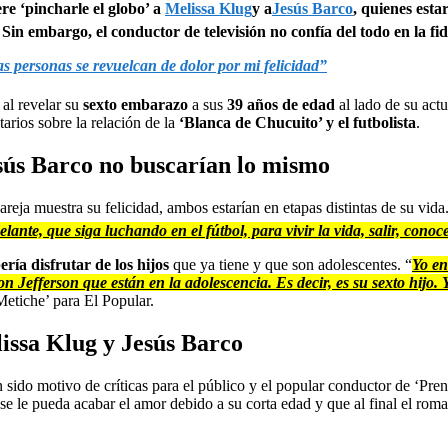
e ‘pincharle el globo’ a
Melissa Klug
y a
Jesús Barco
, quienes est
n embargo, el conductor de televisión no confía del todo en la fide
s personas se revuelcan de dolor por mi felicidad”
al revelar su
sexto embarazo
a sus
39 años de edad
al lado de su act
arios sobre la relación de la
‘Blanca de Chucuito’ y el futbolista
.
sús Barco no buscarían lo mismo
pareja muestra su felicidad, ambos estarían en etapas distintas de su v
ante, que siga luchando en el fútbol, para vivir la vida, salir, conoc
ría disfrutar de los hijos
que ya tiene y que son adolescentes. “
Yo en
 con Jefferson que están en la adolescencia. Es decir, es su sexto hijo.
‘Metiche’ para El Popular.
lissa Klug y Jesús Barco
 sido motivo de críticas para el público y el popular conductor de ‘Pre
a se le pueda acabar el amor debido a su corta edad y que al final el ro