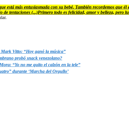
a que está más entusiasmada con su bebé. También recordemos que él es
 de tentaciones (...)Primero todo es felicidad, amor y belleza, pero l
lar.
 a Mark Vitto: “Hoy ganó la música”
ambrano probó snack venezolano?
ora: “Yo no me quito el calzón en la tele”
uatro” durante ‘Marcha del Orgullo’