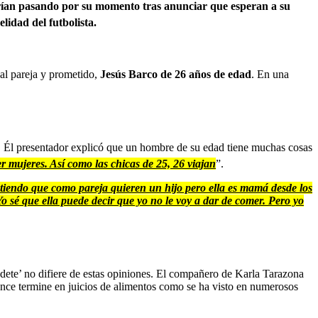
arían pasando por su momento tras anunciar que esperan a su
lidad del futbolista.
ual pareja y prometido,
Jesús Barco de 26 años de edad
. En una
ida. Él presentador explicó que un hombre de su edad tiene muchas cosas
er mujeres. Así como las chicas de 25, 26 viajan
”.
tiendo que como pareja quieren un hijo pero ella es mamá desde los
 Yo sé que ella puede decir que yo no le voy a dar de comer. Pero yo
ndete’ no difiere de estas opiniones. El compañero de Karla Tarazona
mance termine en juicios de alimentos como se ha visto en numerosos