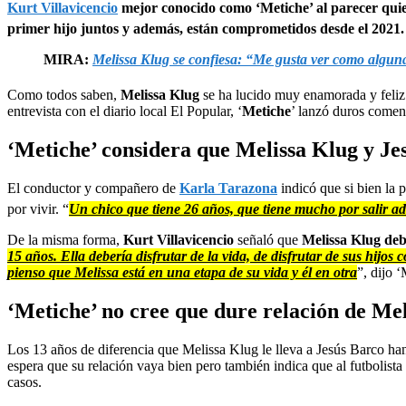
Kurt Villavicencio
mejor conocido como ‘Metiche’ al parecer quier
primer hijo juntos y además, están comprometidos desde el 2021. Si
MIRA:
Melissa Klug se confiesa: “Me gusta ver como alguna
Como todos saben,
Melissa Klug
se ha lucido muy enamorada y feliz 
entrevista con el diario local El Popular, ‘
Metiche
’ lanzó duros coment
‘Metiche’ considera que Melissa Klug y Je
El conductor y compañero de
Karla Tarazona
indicó que si bien la 
por vivir. “
Un chico que tiene 26 años, que tiene mucho por salir adel
De la misma forma,
Kurt Villavicencio
señaló que
Melissa Klug debe
15 años. Ella debería disfrutar de la vida, de disfrutar de sus hijos
pienso que Melissa está en una etapa de su vida y él en otra
”, dijo 
‘Metiche’ no cree que dure relación de Me
Los 13 años de diferencia que Melissa Klug le lleva a Jesús Barco han
espera que su relación vaya bien pero también indica que al futbolist
casos.