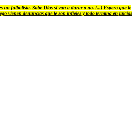
 un futbolista. Sabe Dios si van a durar o no. (...) Espero que le
uego vienen denuncias que le son infieles y todo termina en juicios