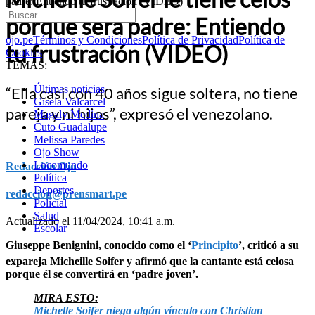
padre: Entiendo tu frustración (VIDEO)
porque será padre: Entiendo
ojo.pe
Términos y Condiciones
Política de Privacidad
Política de
tu frustración (VIDEO)
Cookies
TEMAS:
Últimas noticias
“Ella casi con 40 años sigue soltera, no tiene
Gisela Valcarcel
pareja y ni hijos”, expresó el venezolano.
Magaly Medina
Cuto Guadalupe
Melissa Paredes
Ojo Show
Locomundo
Redacción Ojo
Política
Deportes
redaccion@prensmart.pe
Policial
Salud
Actualizado el 11/04/2024, 10:41 a.m.
Escolar
Giuseppe Benignini, conocido como el ‘
Principito
’, criticó a su
expareja Micheille Soifer y afirmó que la cantante está celosa
porque él se convertirá en ‘padre joven’.
MIRA ESTO:
Michelle Soifer niega algún vínculo con Christian