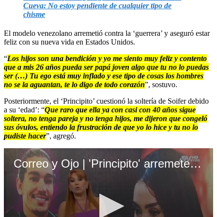
Cueva: No estoy pendiente de cualquier tipo de
chisme
El modelo venezolano arremetió contra la ‘guerrera’ y aseguró estar
feliz con su nueva vida en Estados Unidos.
“
Los hijos son una bendición y yo me siento muy feliz y contento
que a mis 26 años pueda ser papá joven algo que tu no lo puedas
ser (…) Tu ego está muy inflado y ese tipo de cosas los hombres
no se la aguantan, te lo digo de todo corazón
”, sostuvo.
Posteriormente, el ‘Principito’ cuestionó la soltería de Soifer debido
a su ‘edad’: “
Que raro que ella ya con casi con 40 años sigue
soltera, no tenga pareja y no tenga hijos, me dijeron que congeló
sus óvulos, entiendo la frustración de que yo lo hice y tu no lo
pudiste hacer
”, agregó.
Correo y Ojo | 'Principito' arremete contra Micheille Soifer