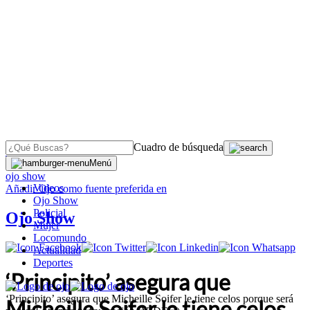
Cuadro de búsqueda
OJO
>
Menú
ojo show
Videos
Añadir
Ojo
como fuente preferida en
Ojo Show
Policial
Ojo Show
Mujer
Locomundo
Actualidad
Deportes
‘Principito’ asegura que
‘Principito’ asegura que Micheille Soifer le tiene celos porque será
Micheille Soifer le tiene celos