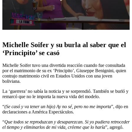
0
seconds
of
Michelle Soifer y su burla al saber que el
5
minutes,
‘Principito’ se casó
26
seconds
Michelle Soifer tuvo una divertida reacción cuando fue consultada
por el matrimonio de su ex ‘Principito’, Giuseppe Benignini, quien
contrajo matrimonio civil en Estados Unidos con una joven
boliviana.
La ‘guerrera’ no sabía la noticia y se sorprendió. También se burló y
remarcó que no le importa la nueva vida del modelo.
“
(Se casó y va tener un hijo) Ay no sé, pero no me importa
”, dijo en
declaraciones a América Espectáculos.
“
Que todos se reproduzcan y desaparezcan. Si yo pudiera retroceder
el tiempo y eliminarlos de mi vida, créeme que lo haría
”, agregó.