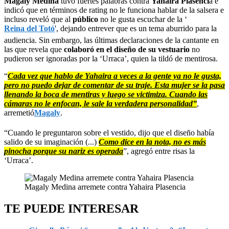
Magaly Medina
tuvo fuertes palabras contra
Yahaira Plasenci
a e
indicó que en términos de rating no le funciona hablar de la salsera e
incluso reveló que al
público
no le gusta escuchar de la ‘
Reina del Totó
', dejando entrever que es un tema aburrido para la
audiencia. Sin embargo, las últimas declaraciones de la cantante en
las que revela que
colaboró en el diseño de su vestuario
no
pudieron ser ignoradas por la ‘Urraca’, quien la tildó de mentirosa.
“
Cada vez que hablo de Yahaira a veces a la gente ya no le gusta,
pero no puedo dejar de comentar de su traje. Esta mujer se la pasa
llenando la boca de mentiras y luego se victimiza. Cuando las
cámaras no le enfocan, le sale la verdadera personalidad”
,
arremetió
Magaly
.
“Cuando le preguntaron sobre el vestido, dijo que el diseño había
salido de su imaginación (...)
Como dice en la nota, no es más
pinocha porque su nariz es operada
”, agregó entre risas la
‘Urraca’.
Magaly Medina arremete contra Yahaira Plasencia
TE PUEDE INTERESAR