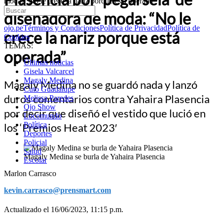
moda: “No le crece la nariz porque está operada”
diseñadora de moda: “No le
ojo.pe
Términos y Condiciones
Política de Privacidad
Política de
crece la nariz porque está
Cookies
TEMAS:
operada”
Últimas noticias
Gisela Valcarcel
Magaly Medina
Magaly Medina no se guardó nada y lanzó
Cuto Guadalupe
duros comentarios contra Yahaira Plasencia
Melissa Paredes
Ojo Show
por decir que diseñó el vestido que lució en
Locomundo
Política
los ‘Premios Heat 2023′
Deportes
Policial
Salud
Magaly Medina se burla de Yahaira Plasencia
Escolar
Marlon Carrasco
kevin.carrasco@prensmart.com
Actualizado el 16/06/2023, 11:15 p.m.