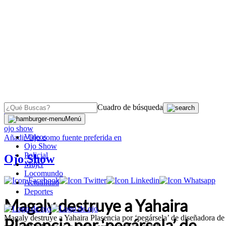
Cuadro de búsqueda
OJO
>
Menú
ojo show
Videos
Añadir
Ojo
como fuente preferida en
Ojo Show
Policial
Ojo Show
Mujer
Locomundo
Actualidad
Deportes
Magaly destruye a Yahaira
Magaly destruye a Yahaira Plasencia por ‘pegársela’ de diseñadora de
Plasencia por ‘pegársela’ de