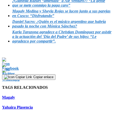
¿Gianella Rázuri “amenaza” a Ale Venturo?: “La gente
que se mete conmigo la paga caro”
Magaly Medina y Sheyla Rojas se lucen junto a sus parejas
en Cusco: “Disfrutando”
Daniel Sacro: ¿Quién es el músico argentino que habría
pasado la noche con Mónica Sánchez?
Karla Tarazona agradece a Christian Domínguez por asistir
a la actuación del ‘Día del Padre’ de sus hijos: “Le
agradezco por compartir”.
Copiar enlace
TAGS RELACIONADOS
Magaly
Yahaira Plasencia