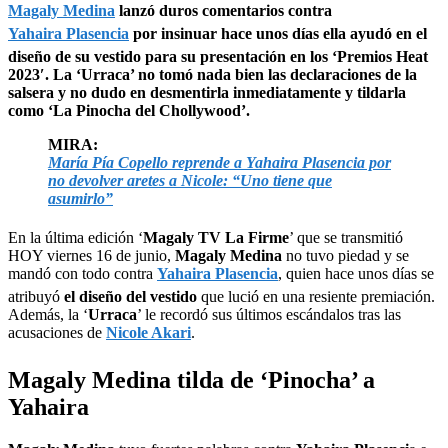
Magaly Medina
lanzó duros comentarios contra
Yahaira Plasencia
por insinuar hace unos días ella ayudó en el
diseño de su vestido para su presentación en los ‘Premios Heat
2023′. La ‘Urraca’ no tomó nada bien las declaraciones de la
salsera y no dudo en desmentirla inmediatamente y tildarla
como ‘La Pinocha del Chollywood’.
MIRA:
María Pía Copello reprende a Yahaira Plasencia por
no devolver aretes a Nicole: “Uno tiene que
asumirlo”
En la última edición ‘
Magaly TV La Firme
’ que se transmitió
HOY viernes 16 de junio,
Magaly Medina
no tuvo piedad y se
mandó con todo contra
Yahaira Plasencia
, quien hace unos días se
atribuyó
el diseño del vestido
que lució en una resiente premiación.
Además, la ‘
Urraca
’ le recordó sus últimos escándalos tras las
acusaciones de
Nicole Akari
.
Magaly Medina tilda de ‘Pinocha’ a
Yahaira