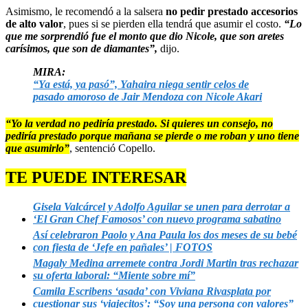
Asimismo, le recomendó a la salsera
no pedir prestado accesorios
de alto valor
, pues si se pierden ella tendrá que asumir el costo.
“Lo
que me sorprendió fue el monto que dio Nicole, que son aretes
carísimos, que son de diamantes”,
dijo.
MIRA:
“Ya está, ya pasó”, Yahaira niega sentir celos de
pasado amoroso de Jair Mendoza con Nicole Akari
“Yo la verdad no pediría prestado. Si quieres un consejo, no
pediría prestado porque mañana se pierde o me roban y uno tiene
que asumirlo”
, sentenció Copello.
TE PUEDE INTERESAR
Gisela Valcárcel y Adolfo Aguilar se unen para derrotar a
‘El Gran Chef Famosos’ con nuevo programa sabatino
Así celebraron Paolo y Ana Paula los dos meses de su bebé
con fiesta de ‘Jefe en pañales’ | FOTOS
Magaly Medina arremete contra Jordi Martin tras rechazar
su oferta laboral: “Miente sobre mí”
Camila Escribens ‘asada’ con Viviana Rivasplata por
cuestionar sus ‘viajecitos’: “Soy una persona con valores”