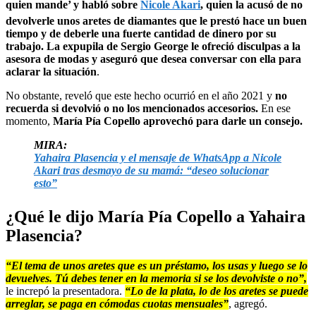
quien mande’ y habló sobre
Nicole Akari
, quien la acusó de no
devolverle unos aretes de diamantes que le prestó hace un buen
tiempo y de deberle una fuerte cantidad de dinero por su
trabajo. La expupila de Sergio George le ofreció disculpas a la
asesora de modas y aseguró que desea conversar con ella para
aclarar la situación
.
No obstante, reveló que este hecho ocurrió en el año 2021 y
no
recuerda si devolvió o no los mencionados accesorios.
En ese
momento,
María Pía Copello aprovechó para darle un consejo.
MIRA:
Yahaira Plasencia y el mensaje de WhatsApp a Nicole
Akari tras desmayo de su mamá: “deseo solucionar
esto”
¿Qué le dijo María Pía Copello a Yahaira
Plasencia?
“El tema de unos aretes que es un préstamo, los usas y luego se lo
devuelves. Tú debes tener en la memoria si se los devolviste o no”,
le increpó la presentadora.
“Lo de la plata, lo de los aretes se puede
arreglar, se paga en cómodas cuotas mensuales”
, agregó.