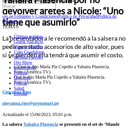
aretes a Nicole: “Uno tiene que asumirlo”
devolver aretes a Nicole: “Uno
ojo.pe
Términos y Condiciones
Política de Privacidad
Política de
tiene que asumirlo”
Cookies
TEMAS:
Últimas noticias
La presentadora le recomendó a la salsera no
Gisela Valcarcel
pedir prestado accesorios de alto valor, pues
Magaly Medina
Cuto Guadalupe
si se pierden ella tendrá que asumir el costo.
Melissa Paredes
Ojo Show
Locomundo
Política
Qué le dijo María Pía Copello a Yahaira Plasencia.
Deportes
Foto: (América TV).
Policial
Salud
Giovanna Ríos
Escolar
giovanna.rios@prensmart.pe
Actualizado el 15/06/2023, 05:01 p.m.
La salsera
Yahaira Plasencia
se presentó en el set de ‘Mande