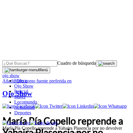
Cuadro de búsqueda
OJO
>
Menú
ojo show
Videos
Añadir
Ojo
como fuente preferida en
Ojo Show
Policial
Ojo Show
Mujer
Locomundo
Actualidad
Deportes
María Pía Copello reprende a
María Pía Copello reprende a Yahaira Plasencia por no devolver
Yahaira Plasencia por no