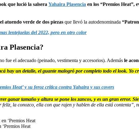
ook que lució la salsera
Yahaira Plasencia
en los “Premios Heat”, ev
el atuendo verde de dos piezas
que llevó la autodenominada
“Patro
as lentejuelas del 2022, pero en otro color
ira Plasencia?
” no fue el adecuado (peinado, vestimenta y accesorios). Además
le acon
cá hay un detalle, el guante malogró por completo todo el look. Yo cr
mios Heat’ y su feroz crítica contra Yahaira y sus covers
er ganar tamaño y altura se pone los zancos, y es un gran error. Siem
 feliz, la conozco, ella con que rajen y hablen de ella está contenta”,
r
en ‘Premios Heat