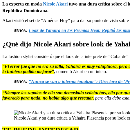
La experta en moda
Nicole Akari
tuvo una dura crítica sobre el l
República Dominicana.
Akari visitó el set de “América Hoy” para dar su punto de vista sobre
MIRA:
Look de Yahaira en los Premios Heat: Repitió las mism
¿Qué dijo Nicole Akari sobre look de Yaha
La fashion stylist consideró que el look de la interprete de “Cobarde
“El error fue que no era su talla, Yahaira es muy voluptuosa, pero a
lo hubiera podido mejorar”
,
comentó Akari en un inicio.
MIRA:
“Nunca se van a internacionalizar”: Directora de ‘Pre
“Siempre los zapatos de ella son demasiado vedetuchos, ella por quer
favoreció para nada, no había algo que rescatar,
pero ella debe estar
Nicole Akari y su dura crítica a Yahaira Plasencia por su look 