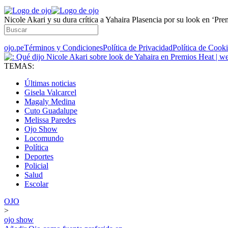
Nicole Akari y su dura crítica a Yahaira Plasencia por su look en ‘P
ojo.pe
Términos y Condiciones
Política de Privacidad
Política de Cook
TEMAS:
Últimas noticias
Gisela Valcarcel
Magaly Medina
Cuto Guadalupe
Melissa Paredes
Ojo Show
Locomundo
Política
Deportes
Policial
Salud
Escolar
OJO
>
ojo show