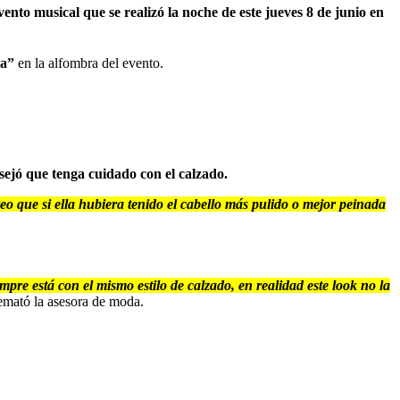
ento musical que se realizó la noche de este jueves 8 de junio en
na”
en la alfombra del evento.
sejó que tenga cuidado con el calzado.
eo que si ella hubiera tenido el cabello más pulido o mejor peinada
pre está con el mismo estilo de calzado, en realidad este look no la
emató la asesora de moda.