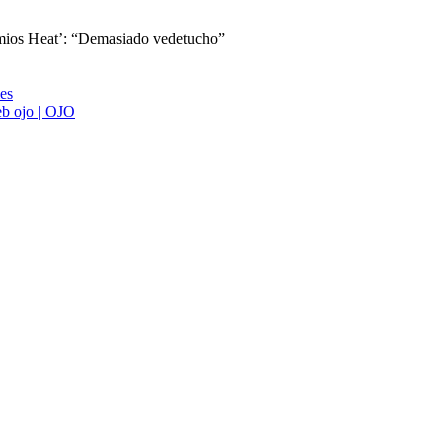
remios Heat’: “Demasiado vedetucho”
ies