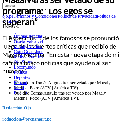
“Los egos se superan”
programa: “Los egos se
ojo.pe
Términos y Condiciones
Política de Privacidad
Política de
superan”
Cookies
TEMAS:
Últimas noticias
El especialista de los famosos se pronunció
Gisela Valcarcel
luego de las fuertes críticas que recibió de
Magaly Medina
Cuto Guadalupe
Magaly Medina. “En esta nueva etapa de mi
Melissa Paredes
carrera busco noticias que ayuden al ser
Ojo Show
Locomundo
humano”.
Política
Deportes
Policial
Salud
Escolar
Qué dijo Tomás Angulo tras ser vetado por Magaly
Medina. Foto: (ATV | América TV).
Redacción Ojo
redaccion@prensmart.pe