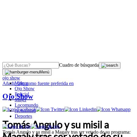
Cuadro de búsqueda
OJO
>
Menú
ojo show
Videos
Añadir
Ojo
como fuente preferida en
Ojo Show
Policial
Ojo Show
Mujer
Locomundo
Actualidad
Deportes
Tomás Angulo y su misil a
Tomás Angulo y su misil a Magaly tras ser vetado de su programa:
Magaly tras ser vetado de su