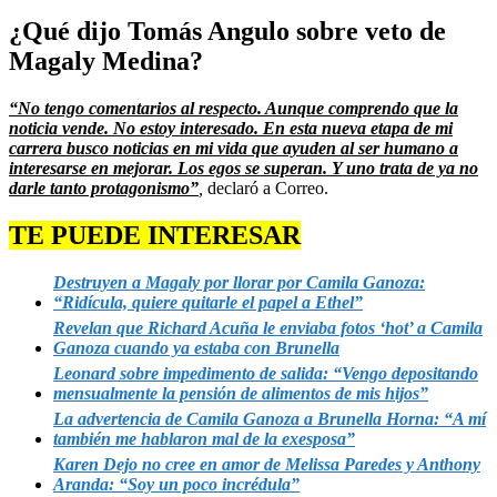
¿Qué dijo Tomás Angulo sobre veto de
Magaly Medina?
“No tengo comentarios al respecto. Aunque comprendo que la
noticia vende. No estoy interesado. En esta nueva etapa de mi
carrera busco noticias en mi vida que ayuden al ser humano a
interesarse en mejorar. Los egos se superan. Y uno trata de ya no
darle tanto protagonismo”
,
declaró a Correo.
TE PUEDE INTERESAR
Destruyen a Magaly por llorar por Camila Ganoza:
“Ridícula, quiere quitarle el papel a Ethel”
Revelan que Richard Acuña le enviaba fotos ‘hot’ a Camila
Ganoza cuando ya estaba con Brunella
Leonard sobre impedimento de salida: “Vengo depositando
mensualmente la pensión de alimentos de mis hijos”
La advertencia de Camila Ganoza a Brunella Horna: “A mí
también me hablaron mal de la exesposa”
Karen Dejo no cree en amor de Melissa Paredes y Anthony
Aranda: “Soy un poco incrédula”