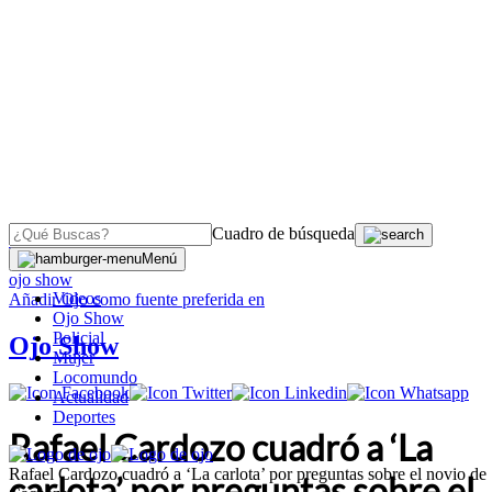
Cuadro de búsqueda
OJO
>
Menú
ojo show
Videos
Añadir
Ojo
como fuente preferida en
Ojo Show
Policial
Ojo Show
Mujer
Locomundo
Actualidad
Deportes
Rafael Cardozo cuadró a ‘La
Rafael Cardozo cuadró a ‘La carlota’ por preguntas sobre el novio de
carlota’ por preguntas sobre el