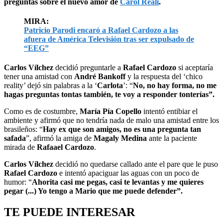
preguntas sobre el nuevo amor de
Carol Reali
.
MIRA:
Patricio Parodi encaró a Rafael Cardozo a las
afuera de América Televisión tras ser expulsado de
“EEG”
Carlos Vílchez
decidió preguntarle a
Rafael Cardozo
si aceptaría
tener una amistad con
André Bankoff
y la respuesta del ‘chico
reality’ dejó sin palabras a la ‘
Carlota
’: “
No, no hay forma, no me
hagas preguntas tontas también, te voy a responder tonterías”.
Como es de costumbre,
María Pía Copello
intentó entibiar el
ambiente y afirmó que no tendría nada de malo una amistad entre los
brasileños: “
Hay ex que son amigos, no es una pregunta tan
safada
”, afirmó la amiga de
Magaly Medina
ante la paciente
mirada de
Rafaael Cardozo
.
Carlos Vílchez
decidió no quedarse callado ante el pare que le puso
Rafael Cardozo
e intentó apaciguar las aguas con un poco de
humor: “
Ahorita casi me pegas, casi te levantas y me quieres
pegar (...) Yo tengo a Mario que me puede defender”.
TE PUEDE INTERESAR