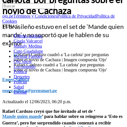
Cachaza
novio de Cachaza
ojo.pe
Términos y Condiciones
Política de Privacidad
Política de
Cookies
El brasileño estuvo en el set de ‘Mande quien
TEMAS:
mande’ y no soportó que le hablen de su
Últimas noticias
Gisela Valcarcel
examor
Magaly Medina
Cuto Guadalupe
Melissa Paredes
Ojo Show
Rafael Cardozo cuadró a 'La carlota' por preguntas
Locomundo
sobre el novio de Cachaza | Imagen compuesta 'Ojo'
Política
Deportes
Enger Salluca
Policial
Salud
enger.salluca@prensmart.pe
Escolar
Actualizado el 12/06/2023, 06:20 p.m.
Rafael Cardozo creyó que fue invitado al set de ‘
Mande quien mande
’ para hablar sobre su reingreso a ‘Esto es
Guerra’, pero fue sorprendido cuando comenzó a recibir