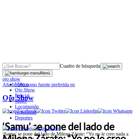
Cuadro de búsqueda
OJO
>
Menú
ojo show
Videos
Añadir
Ojo
como fuente preferida en
Ojo Show
Policial
Ojo Show
Mujer
Locomundo
Actualidad
Deportes
‘Samu’ se pone del lado de
‘Samu’ se pone del lado de Milena Zárate: “Yo no le creo nada a
Milena Zárate: “Yo no le creo