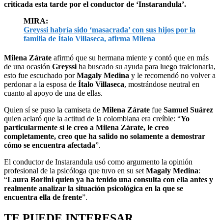
criticada esta tarde por el conductor de ‘Instarandula’.
MIRA:
Greyssi habría sido ‘masacrada’ con sus hijos por la
familia de Ítalo Villaseca, afirma Milena
Milena Zárate
afirmó que su hermana miente y contó que en más
de una ocasión
Greyssi
ha buscado su ayuda para luego traicionarla,
esto fue escuchado por
Magaly Medina
y le recomendó no volver a
perdonar a la esposa de
Ítalo Villaseca
, mostrándose neutral en
cuanto al apoyo de una de ellas.
Quien sí se puso la camiseta de
Milena Zárate
fue
Samuel Suárez
quien aclaró que la actitud de la colombiana era creíble: “
Yo
particularmente sí le creo a Milena Zárate, le creo
completamente, creo que ha salido no solamente a demostrar
cómo se encuentra afectada
”.
El conductor de Instarandula usó como argumento la opinión
profesional de la psicóloga que tuvo en su set
Magaly Medina
:
“
Laura Borlini quien ya ha tenido una consulta con ella antes y
realmente analizar la situación psicológica en la que se
encuentra ella de frente
”.
TE PUEDE INTERESAR