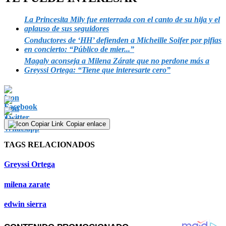
La Princesita Mily fue enterrada con el canto de su hija y el
aplauso de sus seguidores
Conductores de ‘HH’ defienden a Micheille Soifer por pifias
en concierto: “Público de mier...”
Magaly aconseja a Milena Zárate que no perdone más a
Greyssi Ortega: “Tiene que interesarte cero”
Copiar enlace
TAGS RELACIONADOS
Greyssi Ortega
milena zarate
edwin sierra