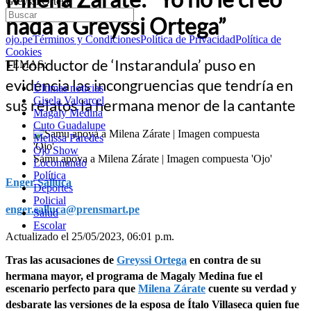
Greyssi Ortega”
nada a Greyssi Ortega”
ojo.pe
Términos y Condiciones
Política de Privacidad
Política de
Cookies
El conductor de ‘Instarandula’ puso en
TEMAS:
evidencia las incongruencias que tendría en
Últimas noticias
Gisela Valcarcel
sus relatos la hermana menor de la cantante
Magaly Medina
Cuto Guadalupe
Melissa Paredes
Ojo Show
Samu apoya a Milena Zárate | Imagen compuesta 'Ojo'
Locomundo
Política
Enger Salluca
Deportes
Policial
enger.salluca@prensmart.pe
Salud
Escolar
Actualizado el 25/05/2023, 06:01 p.m.
Tras las acusaciones de
Greyssi Ortega
en contra de su
hermana mayor, el programa de Magaly Medina fue el
escenario perfecto para que
Milena Zárate
cuente su verdad y
desbarate las versiones de la esposa de Ítalo Villaseca quien fue