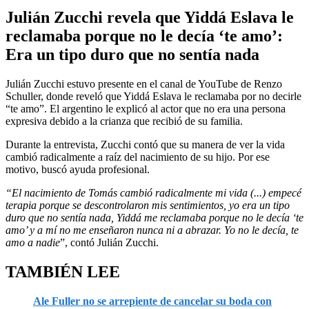
of
Julián Zucchi revela que Yiddá Eslava le
5
minutes,
reclamaba porque no le decía ‘te amo’:
4
Era un tipo duro que no sentía nada
seconds
Julián Zucchi estuvo presente en el canal de YouTube de Renzo
Schuller, donde reveló que Yiddá Eslava le reclamaba por no decirle
“te amo”. El argentino le explicó al actor que no era una persona
expresiva debido a la crianza que recibió de su familia.
Durante la entrevista, Zucchi contó que su manera de ver la vida
cambió radicalmente a raíz del nacimiento de su hijo. Por ese
motivo, buscó ayuda profesional.
“El nacimiento de Tomás cambió radicalmente mi vida (...) empecé
terapia porque se descontrolaron mis sentimientos, yo era un tipo
duro que no sentía nada, Yiddá me reclamaba porque no le decía ‘te
amo’ y a mí no me enseñaron nunca ni a abrazar. Yo no le decía, te
amo a nadie
”, contó Julián Zucchi.
TAMBIÉN LEE
Ale Fuller no se arrepiente de cancelar su boda con