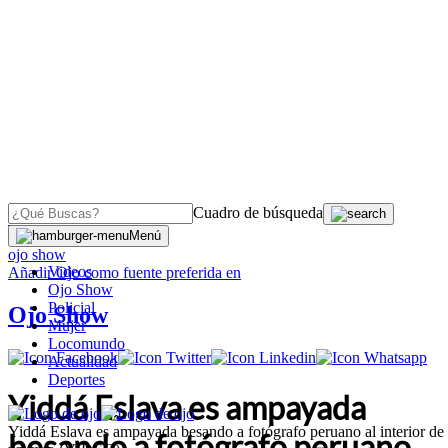
Cuadro de búsqueda
OJO
>
Menú
ojo show
Videos
Añadir
Ojo
como fuente preferida en
Ojo Show
Policial
Ojo Show
Mujer
Locomundo
Actualidad
Deportes
Yiddá Eslava es ampayada
Yiddá Eslava es ampayada besando a fotógrafo peruano al interior de
besando a fotógrafo peruano