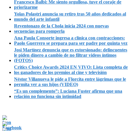
Francesco Balbi: Me siento orgullosa, tuve el coraje de
priorizarme
Yolas Polastri anuncia su retiro tras 50 años dedicados al
mundo del arte infantil
Reventonazo de la Chola inicia 2024 con nuevas
secuencias para romperla
Ana Paula Consorte ingresa a clínica con contracciones:
Paolo Guerrero se prepara para ser padre por quinta vez
Josi Martínez denuncia que es extorsionado: delincuentes
le piden dinero a cambio de no filtrar videos íntimos
(FOTOS)
Critics Choice Awards 2024 EN VIVO: Lista completa de
los ganadores de los premios al cine y televisión
Néstor Villanueva le pide a Florcita entre lágrimas que le
permita ver a sus hijos (VIDEO)
“Es un complemento”: Luciana Fuster afirma que una
relación no funciona sin intimidad