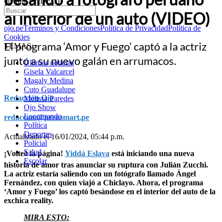
un auto (VIDEO)
al interior de un auto (VIDEO)
ojo.pe
Términos y Condiciones
Política de Privacidad
Política de
Cookies
El programa ‘Amor y Fuego’ captó a la actriz
TEMAS:
junto a su nuevo galán en arrumacos.
Últimas noticias
Gisela Valcarcel
Magaly Medina
Cuto Guadalupe
Redacción Ojo
Melissa Paredes
Ojo Show
Locomundo
redaccion@prensmart.pe
Política
Deportes
Actualizado el 16/01/2024, 05:44 p.m.
Policial
Salud
¡Volteó la página!
Yiddá Eslava
está iniciando una nueva
Escolar
historia de amor tras anunciar su ruptura con Julián Zucchi.
La actriz estaría saliendo con un fotógrafo llamado Ángel
Fernández, con quien viajó a Chiclayo. Ahora, el programa
‘Amor y Fuego’ los captó besándose en el interior del auto de la
exchica reality.
MIRA ESTO: