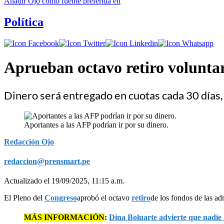
Añadir
Ojo
como fuente preferida en
Política
Aprueban octavo retiro voluntar
Dinero será entregado en cuotas cada 30 días,
Aportantes a las AFP podrían ir por su dinero.
Redacción Ojo
redaccion@prensmart.pe
Actualizado el 19/09/2025, 11:15 a.m.
El Pleno del
Congreso
aprobó el octavo
retiro
de los fondos de las ad
MÁS INFORMACIÓN
:
Dina Boluarte advierte que nadie 