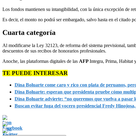
Los fondos mantienen su intangibilidad, con la única excepción de re
Es decir, el monto no podrá ser embargado, salvo hasta en el citado po
Cuarta categoría
Al modificarse la Ley 32123, de reforma del sistema previsional, tambi
descuentos de sus recibos de honorarios profesionales.
Anoche, las plataformas digitales de las
AFP
Integra, Prima, Habitat y
TE PUEDE INTERESAR
Dina Boluarte come caro y rico con plata de peruanos, pero
Dina Boluarte: esperan que presidenta pruebe cómo multipl
Dina Boluarte advierte: “no queremos que vuelva a pasar l
Buscan evitar fuga del vocero presidencial Fredy Hinojosa