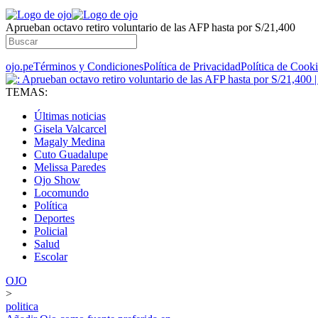
Aprueban octavo retiro voluntario de las AFP hasta por S/21,400
ojo.pe
Términos y Condiciones
Política de Privacidad
Política de Cook
TEMAS:
Últimas noticias
Gisela Valcarcel
Magaly Medina
Cuto Guadalupe
Melissa Paredes
Ojo Show
Locomundo
Política
Deportes
Policial
Salud
Escolar
OJO
>
politica