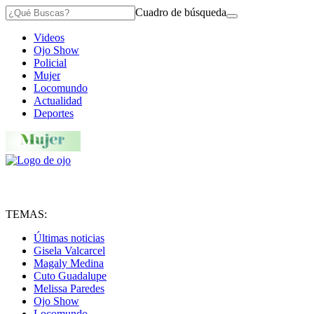
Cuadro de búsqueda
Videos
Ojo Show
Policial
Mujer
Locomundo
Actualidad
Deportes
TEMAS:
Últimas noticias
Gisela Valcarcel
Magaly Medina
Cuto Guadalupe
Melissa Paredes
Ojo Show
Locomundo