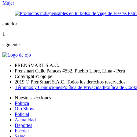
Mujer
anterior
1
siguiente
PRENSMART S.A.C.
Prensmart Calle Paracas #532, Pueblo Libre, Lima - Perú
Copyright © ojo.pe
2019 © PrenSmart S.A.C. Todos los derechos reservados
Términos y Condiciones
Política de Privacidad
Política de Cook
Nuestras secciones
Política
Ojo Show
Policial
Actualidad
Deportes
Escolar
Salud