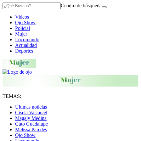
Cuadro de búsqueda
Videos
Ojo Show
Policial
Mujer
Locomundo
Actualidad
Deportes
TEMAS:
Últimas noticias
Gisela Valcarcel
Magaly Medina
Cuto Guadalupe
Melissa Paredes
Ojo Show
Locomundo