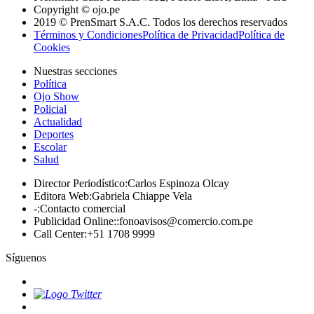
Copyright © ojo.pe
2019 © PrenSmart S.A.C. Todos los derechos reservados
Términos y Condiciones
Política de Privacidad
Política de
Cookies
Nuestras secciones
Política
Ojo Show
Policial
Actualidad
Deportes
Escolar
Salud
Director Periodístico
:
Carlos Espinoza Olcay
Editora Web
:
Gabriela Chiappe Vela
-
:
Contacto comercial
Publicidad Online:
:
fonoavisos@comercio.com.pe
Call Center
:
+51 1708 9999
Síguenos