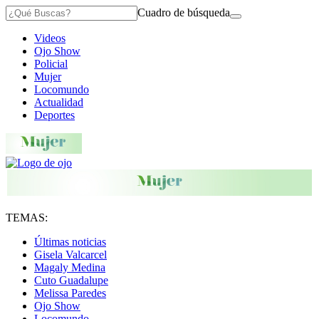
Cuadro de búsqueda
Videos
Ojo Show
Policial
Mujer
Locomundo
Actualidad
Deportes
TEMAS:
Últimas noticias
Gisela Valcarcel
Magaly Medina
Cuto Guadalupe
Melissa Paredes
Ojo Show
Locomundo