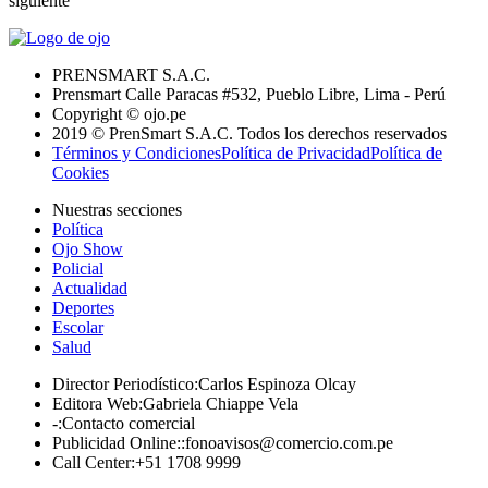
siguiente
PRENSMART S.A.C.
Prensmart Calle Paracas #532, Pueblo Libre, Lima - Perú
Copyright © ojo.pe
2019 © PrenSmart S.A.C. Todos los derechos reservados
Términos y Condiciones
Política de Privacidad
Política de
Cookies
Nuestras secciones
Política
Ojo Show
Policial
Actualidad
Deportes
Escolar
Salud
Director Periodístico
:
Carlos Espinoza Olcay
Editora Web
:
Gabriela Chiappe Vela
-
:
Contacto comercial
Publicidad Online:
:
fonoavisos@comercio.com.pe
Call Center
:
+51 1708 9999