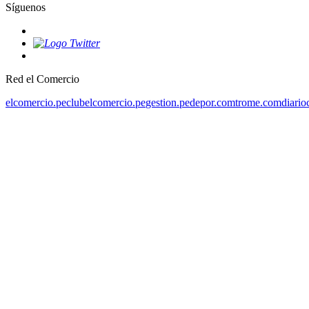
Síguenos
Red el Comercio
elcomercio.pe
clubelcomercio.pe
gestion.pe
depor.com
trome.com
diario