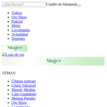
Cuadro de búsqueda
Videos
Ojo Show
Policial
Mujer
Locomundo
Actualidad
Deportes
TEMAS:
Últimas noticias
Gisela Valcarcel
Magaly Medina
Cuto Guadalupe
Melissa Paredes
Ojo Show
Locomundo