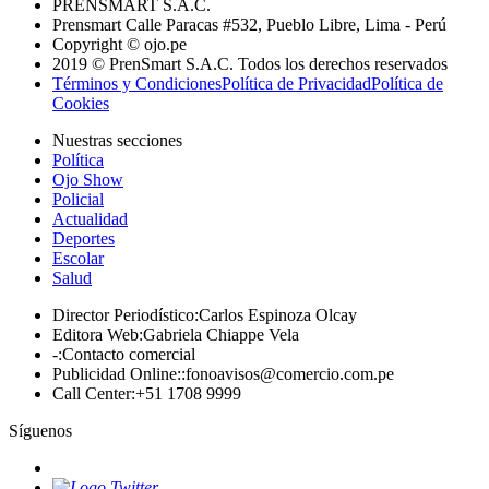
PRENSMART S.A.C.
Prensmart Calle Paracas #532, Pueblo Libre, Lima - Perú
Copyright © ojo.pe
2019 © PrenSmart S.A.C. Todos los derechos reservados
Términos y Condiciones
Política de Privacidad
Política de
Cookies
Nuestras secciones
Política
Ojo Show
Policial
Actualidad
Deportes
Escolar
Salud
Director Periodístico
:
Carlos Espinoza Olcay
Editora Web
:
Gabriela Chiappe Vela
-
:
Contacto comercial
Publicidad Online:
:
fonoavisos@comercio.com.pe
Call Center
:
+51 1708 9999
Síguenos