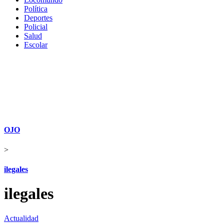
Política
Deportes
Policial
Salud
Escolar
OJO
>
ilegales
ilegales
Actualidad