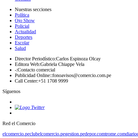
Nuestras secciones
Política
Ojo Show
Policial
Actualidad
Deportes
Escolar
Salud
Director Periodístico
:
Carlos Espinoza Olcay
Editora Web
:
Gabriela Chiappe Vela
-
:
Contacto comercial
Publicidad Online:
:
fonoavisos@comercio.com.pe
Call Center
:
+51 1708 9999
Síguenos
Red el Comercio
elcomercio.pe
clubelcomercio.pe
gestion.pe
depor.com
trome.com
diario