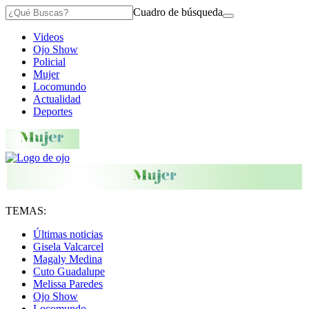
Cuadro de búsqueda
Videos
Ojo Show
Policial
Mujer
Locomundo
Actualidad
Deportes
TEMAS:
Últimas noticias
Gisela Valcarcel
Magaly Medina
Cuto Guadalupe
Melissa Paredes
Ojo Show
Locomundo