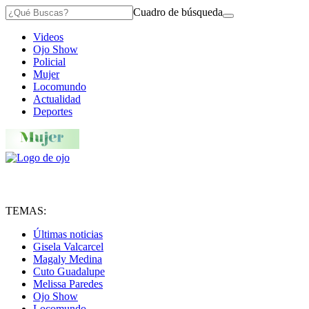
Cuadro de búsqueda
Videos
Ojo Show
Policial
Mujer
Locomundo
Actualidad
Deportes
TEMAS:
Últimas noticias
Gisela Valcarcel
Magaly Medina
Cuto Guadalupe
Melissa Paredes
Ojo Show
Locomundo