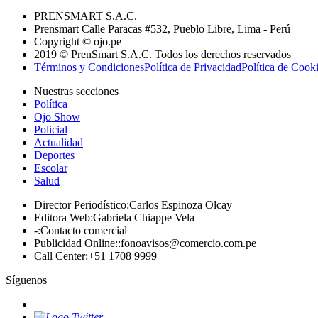
PRENSMART S.A.C.
Prensmart Calle Paracas #532, Pueblo Libre, Lima - Perú
Copyright © ojo.pe
2019 © PrenSmart S.A.C. Todos los derechos reservados
Términos y Condiciones
Política de Privacidad
Política de Cook
Nuestras secciones
Política
Ojo Show
Policial
Actualidad
Deportes
Escolar
Salud
Director Periodístico
:
Carlos Espinoza Olcay
Editora Web
:
Gabriela Chiappe Vela
-
:
Contacto comercial
Publicidad Online:
:
fonoavisos@comercio.com.pe
Call Center
:
+51 1708 9999
Síguenos