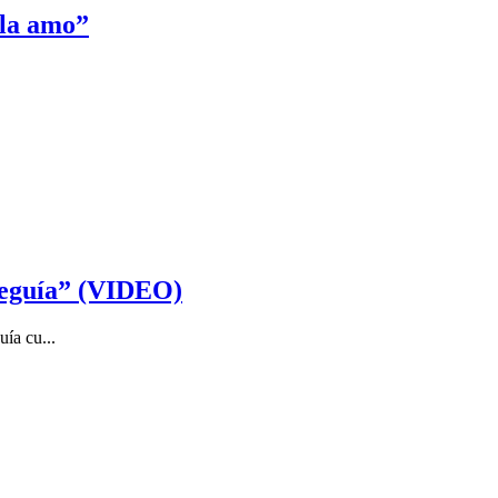
 la amo”
seguía” (VIDEO)
ía cu...