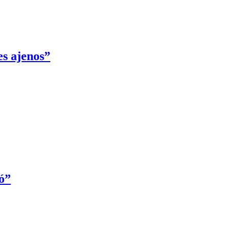
es ajenos”
ó”