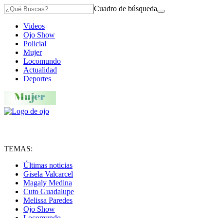
Cuadro de búsqueda
Videos
Ojo Show
Policial
Mujer
Locomundo
Actualidad
Deportes
TEMAS:
Últimas noticias
Gisela Valcarcel
Magaly Medina
Cuto Guadalupe
Melissa Paredes
Ojo Show
Locomundo