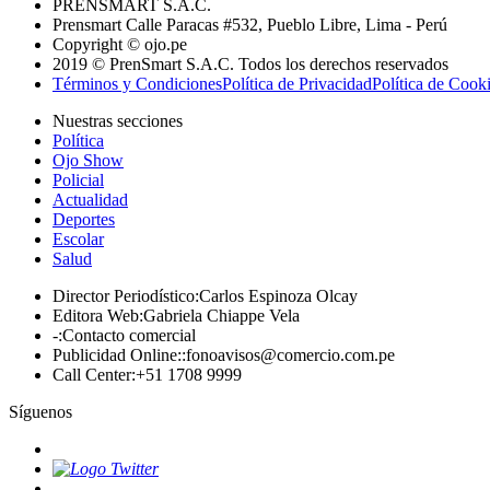
PRENSMART S.A.C.
Prensmart Calle Paracas #532, Pueblo Libre, Lima - Perú
Copyright © ojo.pe
2019 © PrenSmart S.A.C. Todos los derechos reservados
Términos y Condiciones
Política de Privacidad
Política de Cook
Nuestras secciones
Política
Ojo Show
Policial
Actualidad
Deportes
Escolar
Salud
Director Periodístico
:
Carlos Espinoza Olcay
Editora Web
:
Gabriela Chiappe Vela
-
:
Contacto comercial
Publicidad Online:
:
fonoavisos@comercio.com.pe
Call Center
:
+51 1708 9999
Síguenos