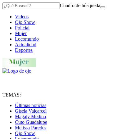
Cuadro de búsqueda
Videos
Ojo Show
Policial
Mujer
Locomundo
Actualidad
Deportes
TEMAS:
Últimas noticias
Gisela Valcarcel
Magaly Medina
Cuto Guadalupe
Melissa Paredes
Ojo Show
Locomundo