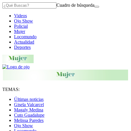
Cuadro de búsqueda
Videos
Ojo Show
Policial
Mujer
Locomundo
Actualidad
Deportes
TEMAS:
Últimas noticias
Gisela Valcarcel
Magaly Medina
Cuto Guadalupe
Melissa Paredes
Ojo Show
Locomundo