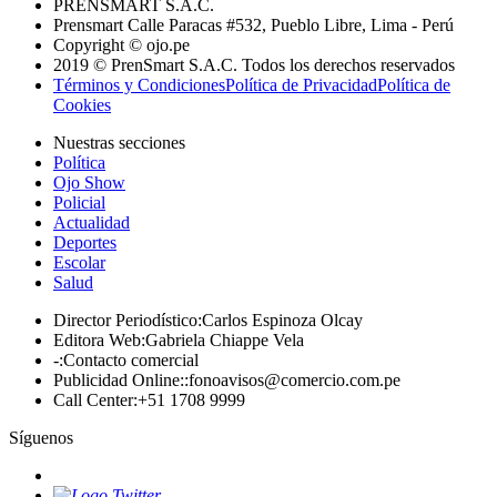
PRENSMART S.A.C.
Prensmart Calle Paracas #532, Pueblo Libre, Lima - Perú
Copyright © ojo.pe
2019 © PrenSmart S.A.C. Todos los derechos reservados
Términos y Condiciones
Política de Privacidad
Política de
Cookies
Nuestras secciones
Política
Ojo Show
Policial
Actualidad
Deportes
Escolar
Salud
Director Periodístico
:
Carlos Espinoza Olcay
Editora Web
:
Gabriela Chiappe Vela
-
:
Contacto comercial
Publicidad Online:
:
fonoavisos@comercio.com.pe
Call Center
:
+51 1708 9999
Síguenos