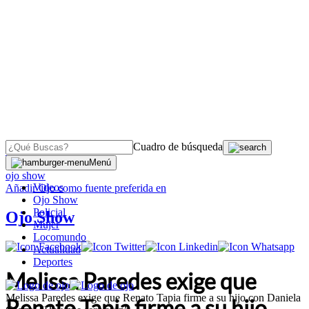
Cuadro de búsqueda
OJO
>
Menú
ojo show
Videos
Añadir
Ojo
como fuente preferida en
Ojo Show
Policial
Ojo Show
Mujer
Locomundo
Actualidad
Deportes
Melissa Paredes exige que
Melissa Paredes exige que Renato Tapia firme a su hijo con Daniela
Renato Tapia firme a su hijo