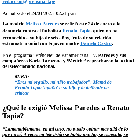
redaccion@prensmart.pe
Actualizado el 24/01/2023, 02:21 p.m.
La modelo
Melissa Paredes
se refirió este 24 de enero a la
denuncia contra el futbolista
Renato Tapia
, quien no ha
reconocido a su hijo de seis años, fruto de su relación
extramatrimonial con la joven madre
Daniela Castro
.
En el programa “Préndete” de Panamericana TV,
Paredes y sus
compañeros Karla Tarazona y ‘Metiche’ reprocharon la actitud
del seleccionado nacional.
MIRA:
“Eres mi orgullo, mi niño trabajador”: Mamá de
Renato Tapia ‘apaña’ a su hijo y lo defiende de
críticas
¿Qué le exigió Melissa Paredes a Renato
Tapia?
“Lamentablemente, en mi caso, no puedo opinar más allá de lo
que no sé. A veces en televisión se habla mucho, se especula, se