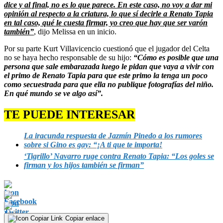
dice y al final, no es lo que parece. En este caso, no voy a dar mi
opinión al respecto a la criatura, lo que sí decirle a Renato Tapia
en tal caso, qué le cuesta firmar, yo creo que hay que ser varón
también”
, dijo Melissa en un inicio.
Por su parte Kurt Villavicencio cuestionó que el jugador del Celta
no se haya hecho responsable de su hijo:
“Cómo es posible que una
persona que sale embarazada luego le pidan que vaya a vivir con
el primo de Renato Tapia para que este primo la tenga un poco
como secuestrada para que ella no publique fotografías del niño.
En qué mundo se ve algo así”.
TE PUEDE INTERESAR
La iracunda respuesta de Jazmín Pinedo a los rumores
sobre si Gino es gay: “¡A ti que te importa!
‘Tigrillo’ Navarro ruge contra Renato Tapia: “Los goles se
firman y los hijos también se firman”
Copiar enlace