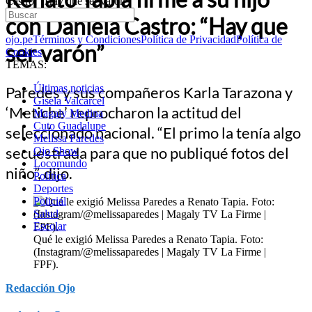
Castro: “Hay que ser varón”
con Daniela Castro: “Hay que
ojo.pe
Términos y Condiciones
Política de Privacidad
Política de
ser varón”
Cookies
TEMAS:
Últimas noticias
Paredes y sus compañeros Karla Tarazona y
Gisela Valcarcel
‘Metiche’ reprocharon la actitud del
Magaly Medina
Cuto Guadalupe
seleccionado nacional. “El primo la tenía algo
Melissa Paredes
secuestrada para que no publiqué fotos del
Ojo Show
Locomundo
niño”, dijo.
Política
Deportes
Policial
Salud
Escolar
Qué le exigió Melissa Paredes a Renato Tapia. Foto:
(Instagram/@melissaparedes | Magaly TV La Firme |
FPF).
Redacción Ojo