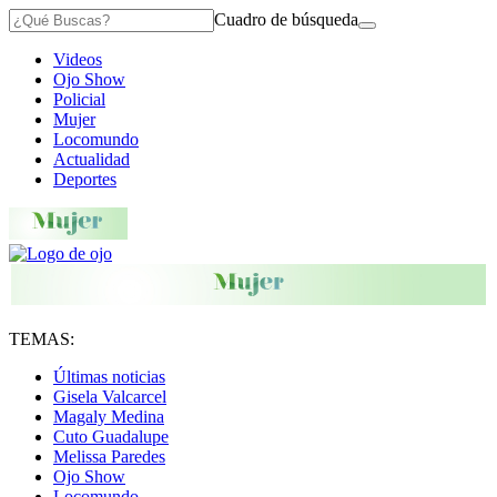
Cuadro de búsqueda
Videos
Ojo Show
Policial
Mujer
Locomundo
Actualidad
Deportes
TEMAS:
Últimas noticias
Gisela Valcarcel
Magaly Medina
Cuto Guadalupe
Melissa Paredes
Ojo Show
Locomundo