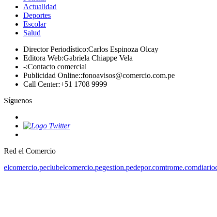
Actualidad
Deportes
Escolar
Salud
Director Periodístico
:
Carlos Espinoza Olcay
Editora Web
:
Gabriela Chiappe Vela
-
:
Contacto comercial
Publicidad Online:
:
fonoavisos@comercio.com.pe
Call Center
:
+51 1708 9999
Síguenos
Red el Comercio
elcomercio.pe
clubelcomercio.pe
gestion.pe
depor.com
trome.com
diario