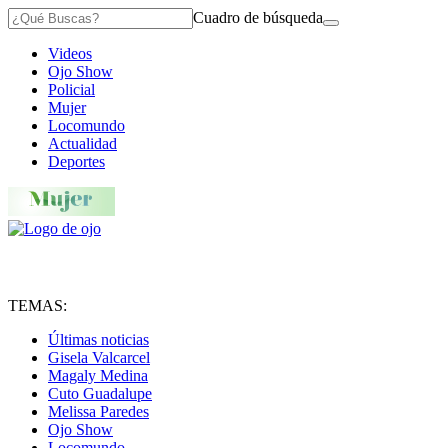
Cuadro de búsqueda
Videos
Ojo Show
Policial
Mujer
Locomundo
Actualidad
Deportes
TEMAS:
Últimas noticias
Gisela Valcarcel
Magaly Medina
Cuto Guadalupe
Melissa Paredes
Ojo Show
Locomundo