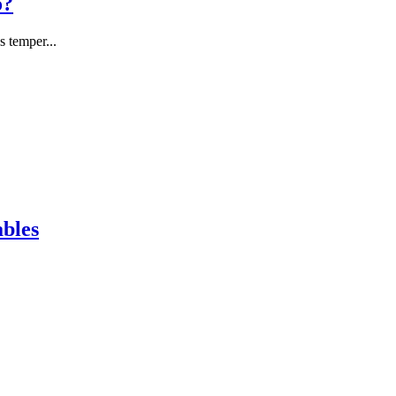
o?
 temper...
ables