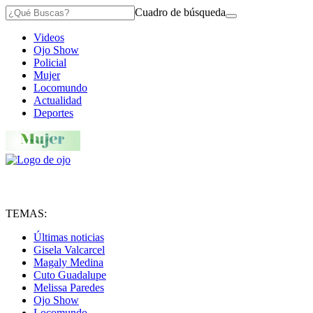
Cuadro de búsqueda
Videos
Ojo Show
Policial
Mujer
Locomundo
Actualidad
Deportes
TEMAS:
Últimas noticias
Gisela Valcarcel
Magaly Medina
Cuto Guadalupe
Melissa Paredes
Ojo Show
Locomundo