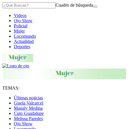
Cuadro de búsqueda
Videos
Ojo Show
Policial
Mujer
Locomundo
Actualidad
Deportes
TEMAS:
Últimas noticias
Gisela Valcarcel
Magaly Medina
Cuto Guadalupe
Melissa Paredes
Ojo Show
Locomundo