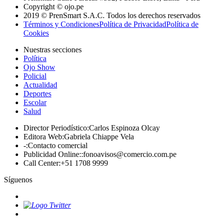
Copyright © ojo.pe
2019 © PrenSmart S.A.C. Todos los derechos reservados
Términos y Condiciones
Política de Privacidad
Política de
Cookies
Nuestras secciones
Política
Ojo Show
Policial
Actualidad
Deportes
Escolar
Salud
Director Periodístico
:
Carlos Espinoza Olcay
Editora Web
:
Gabriela Chiappe Vela
-
:
Contacto comercial
Publicidad Online:
:
fonoavisos@comercio.com.pe
Call Center
:
+51 1708 9999
Síguenos