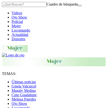
Cuadro de búsqueda
Videos
Ojo Show
Policial
Mujer
Locomundo
Actualidad
Deportes
TEMAS:
Últimas noticias
Gisela Valcarcel
Magaly Medina
Cuto Guadalupe
Melissa Paredes
Ojo Show
Locomundo