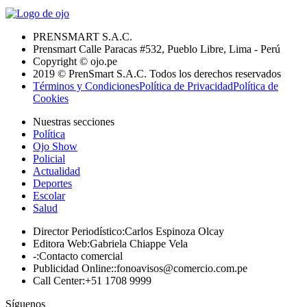
PRENSMART S.A.C.
Prensmart Calle Paracas #532, Pueblo Libre, Lima - Perú
Copyright © ojo.pe
2019 © PrenSmart S.A.C. Todos los derechos reservados
Términos y Condiciones
Política de Privacidad
Política de
Cookies
Nuestras secciones
Política
Ojo Show
Policial
Actualidad
Deportes
Escolar
Salud
Director Periodístico
:
Carlos Espinoza Olcay
Editora Web
:
Gabriela Chiappe Vela
-
:
Contacto comercial
Publicidad Online:
:
fonoavisos@comercio.com.pe
Call Center
:
+51 1708 9999
Síguenos