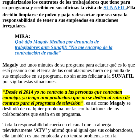
regularizados los contratos de los trabajadores que tiene para
su programa y recibió en sus oficinas la visita de
SUNAFIL.
Ella
decidió limpiarse de polvo y paja y descartar que sea suya la
responsabilidad de tener a sus empleados en situaciones
irregulares.
MIRA:
Qué dijo Magaly Medina por denuncia de
trabajadores ante Sunafil: “No me encargo de la
contratación de nadie”
Magaly
usó unos minutos de su programa para aclarar qué es lo que
está pasando con el tema de las contrataciones fuera de planilla de
sus empleados en su programa, no sin antes felicitar a la
SUNAFIL
por vigilar estas situaciones.
“
Desde el 2014 yo no contrato a las personas que contratan
conmigo, yo tengo una productora que no se dedica al rubro de
contrato para el programa de televisión
”
, es así como
Magaly
se
deslindó de cualquier problema por las contrataciones de los
colaboradores que están en su programa.
Toda la responsabilidad caería en el canal que la alberga
televisivamente ‘
ATV
’ y afirmó que al igual que sus colaboradores,
ella también es una empleada y no tendrá problemas con la