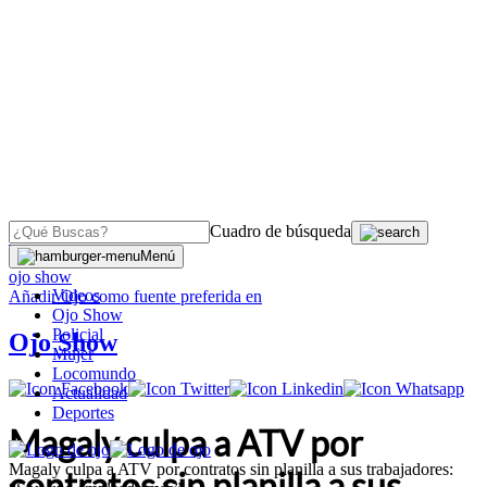
Cuadro de búsqueda
OJO
>
Menú
ojo show
Videos
Añadir
Ojo
como fuente preferida en
Ojo Show
Policial
Ojo Show
Mujer
Locomundo
Actualidad
Deportes
Magaly culpa a ATV por
Magaly culpa a ATV por contratos sin planilla a sus trabajadores:
contratos sin planilla a sus