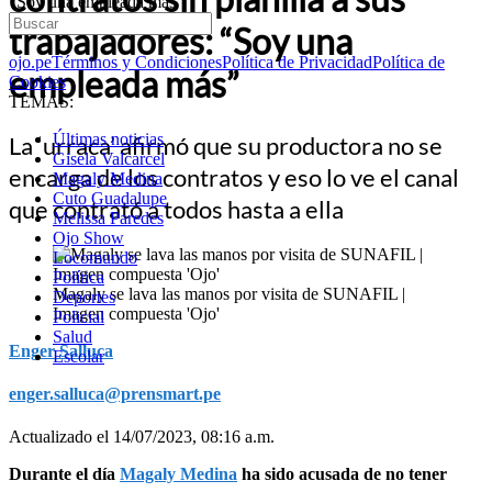
“Soy una empleada más”
trabajadores: “Soy una
ojo.pe
Términos y Condiciones
Política de Privacidad
Política de
empleada más”
Cookies
TEMAS:
Últimas noticias
La ‘urraca’ afirmó que su productora no se
Gisela Valcarcel
encarga de los contratos y eso lo ve el canal
Magaly Medina
Cuto Guadalupe
que contrató a todos hasta a ella
Melissa Paredes
Ojo Show
Locomundo
Política
Magaly se lava las manos por visita de SUNAFIL |
Deportes
Imagen compuesta 'Ojo'
Policial
Salud
Enger Salluca
Escolar
enger.salluca@prensmart.pe
Actualizado el 14/07/2023, 08:16 a.m.
Durante el día
Magaly Medina
ha sido acusada de no tener