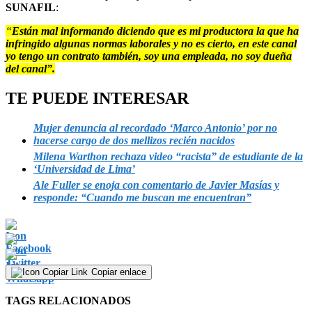
SUNAFIL
:
“
Están mal informando diciendo que es mi productora la que ha
infringido algunas normas laborales y no es cierto, en este canal
yo tengo un contrato también, soy una empleada, no soy dueña
del canal”.
TE PUEDE INTERESAR
Mujer denuncia al recordado ‘Marco Antonio’ por no
hacerse cargo de dos mellizos recién nacidos
Milena Warthon rechaza video “racista” de estudiante de la
‘Universidad de Lima’
Ale Fuller se enoja con comentario de Javier Masías y
responde: “Cuando me buscan me encuentran”
Copiar enlace
TAGS RELACIONADOS