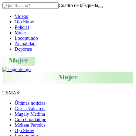
Cuadro de búsqueda
Videos
Ojo Show
Policial
Mujer
Locomundo
Actualidad
Deportes
TEMAS:
Últimas noticias
Gisela Valcarcel
Magaly Medina
Cuto Guadalupe
Melissa Paredes
Ojo Show
Locomundo