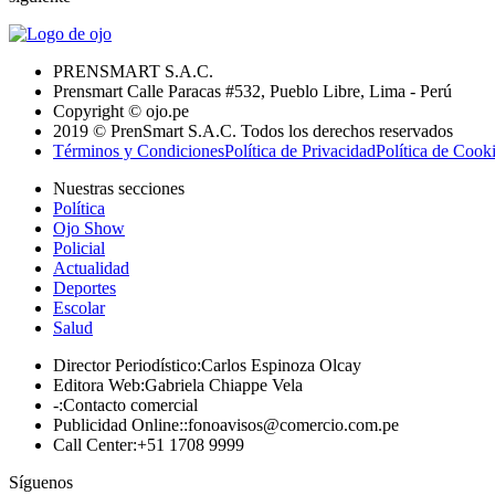
PRENSMART S.A.C.
Prensmart Calle Paracas #532, Pueblo Libre, Lima - Perú
Copyright © ojo.pe
2019 © PrenSmart S.A.C. Todos los derechos reservados
Términos y Condiciones
Política de Privacidad
Política de Cook
Nuestras secciones
Política
Ojo Show
Policial
Actualidad
Deportes
Escolar
Salud
Director Periodístico
:
Carlos Espinoza Olcay
Editora Web
:
Gabriela Chiappe Vela
-
:
Contacto comercial
Publicidad Online:
:
fonoavisos@comercio.com.pe
Call Center
:
+51 1708 9999
Síguenos