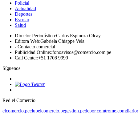
Policial
Actualidad
Deportes
Escolar
Salud
Director Periodístico
:
Carlos Espinoza Olcay
Editora Web
:
Gabriela Chiappe Vela
-
:
Contacto comercial
Publicidad Online:
:
fonoavisos@comercio.com.pe
Call Center
:
+51 1708 9999
Síguenos
Red el Comercio
elcomercio.pe
clubelcomercio.pe
gestion.pe
depor.com
trome.com
diario