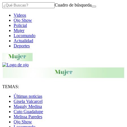
Cuadro de búsqueda
Videos
Ojo Show
Policial
Mujer
Locomundo
Actualidad
Deportes
TEMAS:
Últimas noticias
Gisela Valcarcel
Magaly Medina
Cuto Guadalupe
Melissa Paredes
Ojo Show
Locomundo