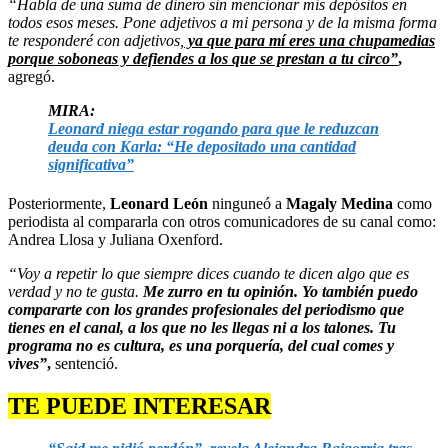
“Habla de una suma de dinero sin mencionar mis depósitos en
todos esos meses. Pone adjetivos a mi persona y de la misma forma
te responderé con adjetivos,
ya que para mí eres una chupamedias
porque soboneas y defiendes a los que se prestan a tu circo”
,
agregó.
MIRA:
Leonard niega estar rogando para que le reduzcan
deuda con Karla: “He depositado una cantidad
significativa”
Posteriormente,
Leonard León
ninguneó a
Magaly Medina
como
periodista al compararla con otros comunicadores de su canal como:
Andrea Llosa y Juliana Oxenford.
“Voy a repetir lo que siempre dices cuando te dicen algo que es
verdad y no te gusta.
Me zurro en tu opinión. Yo también puedo
compararte con los grandes profesionales del periodismo que
tienes en el canal, a los que no les llegas ni a los talones. Tu
programa no es cultura, es una porquería, del cual comes y
vives”
,
sentenció.
TE PUEDE INTERESAR