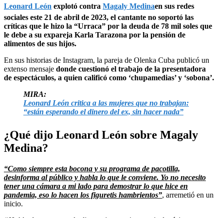
Leonard León
explotó contra
Magaly Medina
en sus redes
sociales este 21 de abril de 2023, el cantante no soportó las
críticas que le hizo la “Urraca” por la deuda de 78 mil soles que
le debe a su expareja Karla Tarazona por la pensión de
alimentos de sus hijos.
En sus historias de Instagram, la pareja de Olenka Cuba publicó un
extenso mensaje
donde cuestionó el trabajo de la presentadora
de espectáculos, a quien calificó como ‘chupamedias’ y ‘sobona’.
MIRA:
Leonard León critica a las mujeres que no trabajan:
“están esperando el dinero del ex, sin hacer nada”
¿Qué dijo Leonard León sobre Magaly
Medina?
“Como siempre esta bocona y su programa de pacotilla,
desinforma al público y habla lo que le conviene. Yo no necesito
tener una cámara a mi lado para demostrar lo que hice en
pandemia, eso lo hacen los figuretis hambrientos”
, arremetió en un
inicio.