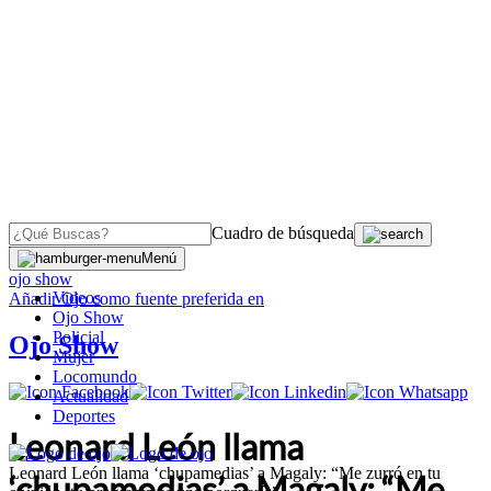
Cuadro de búsqueda
OJO
>
Menú
ojo show
Videos
Añadir
Ojo
como fuente preferida en
Ojo Show
Policial
Ojo Show
Mujer
Locomundo
Actualidad
Deportes
Leonard León llama
Leonard León llama ‘chupamedias’ a Magaly: “Me zurró en tu
‘chupamedias’ a Magaly: “Me