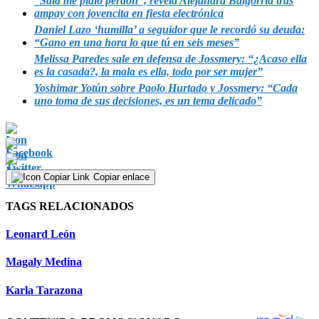
“Said me pidió perdón”, revela Alejandra Baigorria tras
ampay con jovencita en fiesta electrónica
Daniel Lazo ‘humilla’ a seguidor que le recordó su deuda:
“Gano en una hora lo que tú en seis meses”
Melissa Paredes sale en defensa de Jossmery: “¿Acaso ella
es la casada?, la mala es ella, todo por ser mujer”
Yoshimar Yotún sobre Paolo Hurtado y Jossmery: “Cada
uno toma de sus decisiones, es un tema delicado”
Copiar enlace
TAGS RELACIONADOS
Leonard León
Magaly Medina
Karla Tarazona