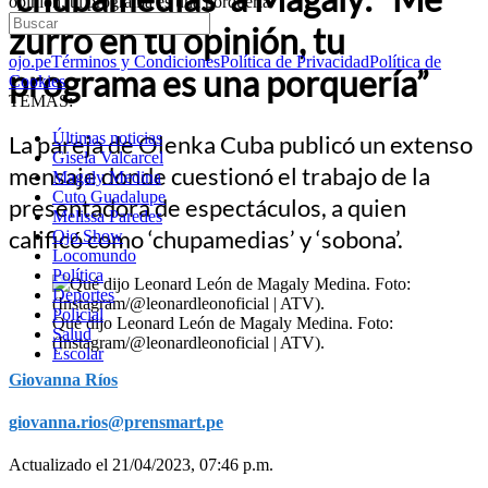
opinión, tu programa es una porquería”
zurró en tu opinión, tu
ojo.pe
Términos y Condiciones
Política de Privacidad
Política de
programa es una porquería”
Cookies
TEMAS:
Últimas noticias
La pareja de Olenka Cuba publicó un extenso
Gisela Valcarcel
mensaje donde cuestionó el trabajo de la
Magaly Medina
Cuto Guadalupe
presentadora de espectáculos, a quien
Melissa Paredes
calificó como ‘chupamedias’ y ‘sobona’.
Ojo Show
Locomundo
Política
Deportes
Policial
Qué dijo Leonard León de Magaly Medina. Foto:
Salud
(Instagram/@leonardleonoficial | ATV).
Escolar
Giovanna Ríos
giovanna.rios@prensmart.pe
Actualizado el 21/04/2023, 07:46 p.m.