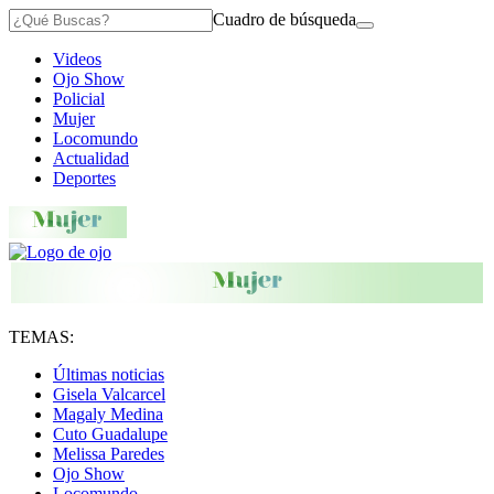
Cuadro de búsqueda
Videos
Ojo Show
Policial
Mujer
Locomundo
Actualidad
Deportes
TEMAS:
Últimas noticias
Gisela Valcarcel
Magaly Medina
Cuto Guadalupe
Melissa Paredes
Ojo Show
Locomundo