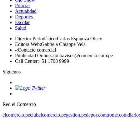
Policial
Actualidad
Deportes
Escolar
Salud
Director Periodístico
:
Carlos Espinoza Olcay
Editora Web
:
Gabriela Chiappe Vela
-
:
Contacto comercial
Publicidad Online:
:
fonoavisos@comercio.com.pe
Call Center
:
+51 1708 9999
Síguenos
Red el Comercio
elcomercio.pe
clubelcomercio.pe
gestion.pe
depor.com
trome.com
diario