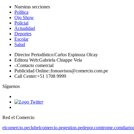
Nuestras secciones
Política
Ojo Show
Policial
Actualidad
Deportes
Escolar
Salud
Director Periodístico
:
Carlos Espinoza Olcay
Editora Web
:
Gabriela Chiappe Vela
-
:
Contacto comercial
Publicidad Online:
:
fonoavisos@comercio.com.pe
Call Center
:
+51 1708 9999
Síguenos
Red el Comercio
elcomercio.pe
clubelcomercio.pe
gestion.pe
depor.com
trome.com
diario