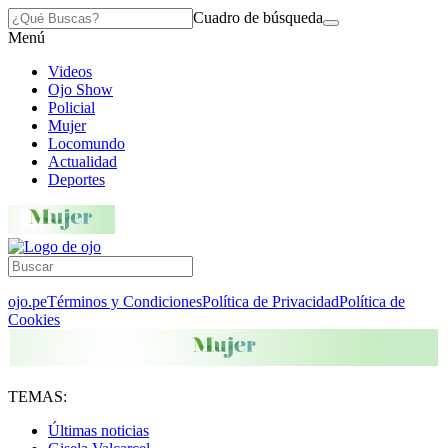
Cuadro de búsqueda
Menú
Videos
Ojo Show
Policial
Mujer
Locomundo
Actualidad
Deportes
ojo.pe
Términos y Condiciones
Política de Privacidad
Política de
Cookies
TEMAS:
Últimas noticias