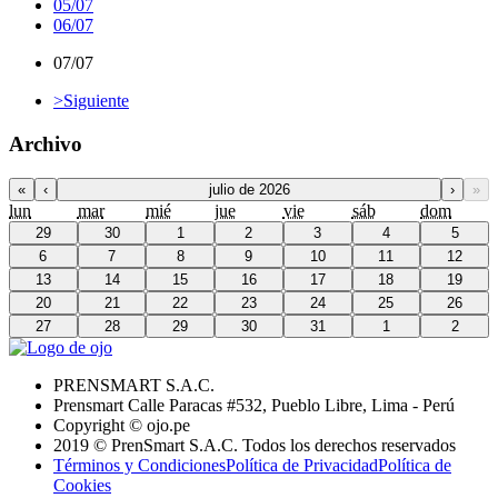
05/07
06/07
07/07
>
Siguiente
Archivo
«
‹
julio de 2026
›
»
lun
mar
mié
jue
vie
sáb
dom
29
30
1
2
3
4
5
6
7
8
9
10
11
12
13
14
15
16
17
18
19
20
21
22
23
24
25
26
27
28
29
30
31
1
2
PRENSMART S.A.C.
Prensmart Calle Paracas #532, Pueblo Libre, Lima - Perú
Copyright © ojo.pe
2019 © PrenSmart S.A.C. Todos los derechos reservados
Términos y Condiciones
Política de Privacidad
Política de
Cookies