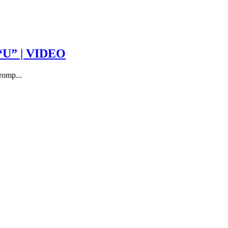
a “U” | VIDEO
romp...