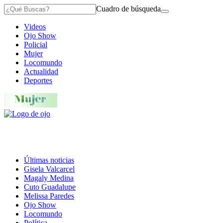
Cuadro de búsqueda
Videos
Ojo Show
Policial
Mujer
Locomundo
Actualidad
Deportes
Últimas noticias
Gisela Valcarcel
Magaly Medina
Cuto Guadalupe
Melissa Paredes
Ojo Show
Locomundo
Política