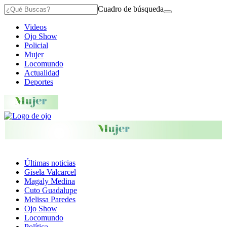
Cuadro de búsqueda
Videos
Ojo Show
Policial
Mujer
Locomundo
Actualidad
Deportes
Últimas noticias
Gisela Valcarcel
Magaly Medina
Cuto Guadalupe
Melissa Paredes
Ojo Show
Locomundo
Política