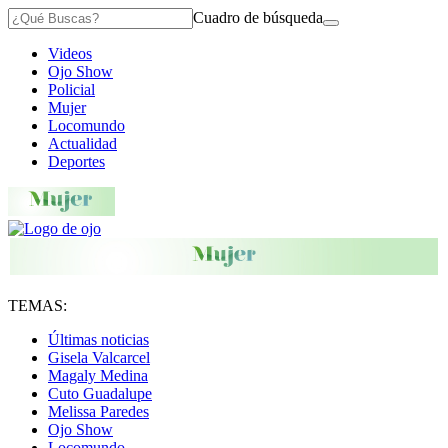
Cuadro de búsqueda
Videos
Ojo Show
Policial
Mujer
Locomundo
Actualidad
Deportes
TEMAS:
Últimas noticias
Gisela Valcarcel
Magaly Medina
Cuto Guadalupe
Melissa Paredes
Ojo Show
Locomundo