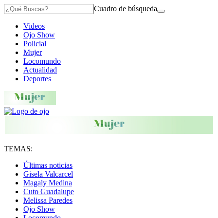
Cuadro de búsqueda
Videos
Ojo Show
Policial
Mujer
Locomundo
Actualidad
Deportes
TEMAS:
Últimas noticias
Gisela Valcarcel
Magaly Medina
Cuto Guadalupe
Melissa Paredes
Ojo Show
Locomundo